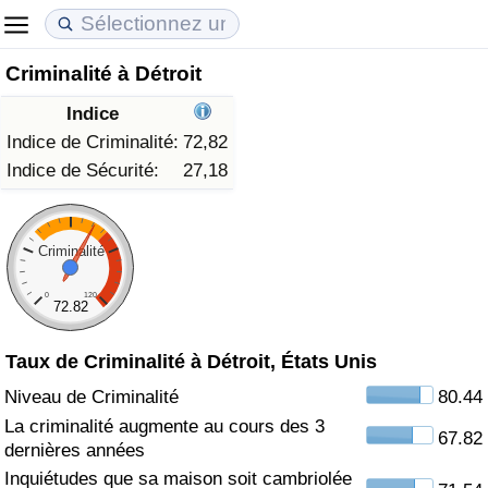
Criminalité à Détroit
Coût de la vie
Prix de l'immobilier
Qualité de Vie
Indice
Indice du Coût de la Vie (Actuel)
Indice des Prix de l'immobilier (Actuel)
Indice de Qualité de Vie
Indice de Criminalité:
72,82
Indice de Sécurité:
27,18
Indice du Coût de la Vie
Indice des Prix de l'immobilier
Indice de Qualité de Vie (Actuel)
Indice du coût de la vie par pays
Indice des Prix de l'immobilier par Pays
Indice de qualité de vie par pays
Criminalité
0
120
à Akaba
Criminalité
72.82
Taux de Criminalité à Détroit, États Unis
Indice de Criminalité (Actuel)
Niveau de Criminalité
80.44
Indice de Criminalité
La criminalité augmente au cours des 3
67.82
dernières années
Indice de criminalité par pays
Inquiétudes que sa maison soit cambriolée