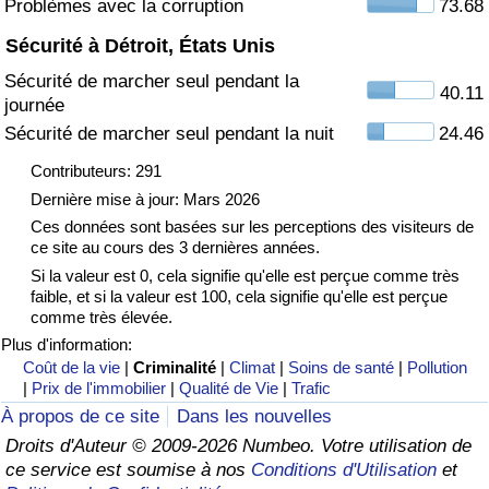
Problèmes avec la corruption
73.68
Sécurité à Détroit, États Unis
Indice de Trafic
Sécurité de marcher seul pendant la
40.11
journée
Indice de Trafic (Actuel)
Sécurité de marcher seul pendant la nuit
24.46
Indice de Trafic par Pays
Contributeurs: 291
Dernière mise à jour: Mars 2026
Ces données sont basées sur les perceptions des visiteurs de
ce site au cours des 3 dernières années.
Si la valeur est 0, cela signifie qu'elle est perçue comme très
faible, et si la valeur est 100, cela signifie qu'elle est perçue
comme très élevée.
Plus d'information:
Coût de la vie
|
Criminalité
|
Climat
|
Soins de santé
|
Pollution
|
Prix de l'immobilier
|
Qualité de Vie
|
Trafic
À propos de ce site
Dans les nouvelles
Droits d'Auteur © 2009-2026 Numbeo. Votre utilisation de
ce service est soumise à nos
Conditions d'Utilisation
et