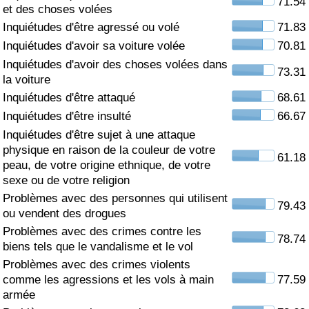
71.54
et des choses volées
Soins de santé
Inquiétudes d'être agressé ou volé
71.83
Inquiétudes d'avoir sa voiture volée
70.81
Indice des soins de santé (Actuel)
Inquiétudes d'avoir des choses volées dans
73.31
la voiture
Indice des soins de santé
Inquiétudes d'être attaqué
68.61
Inquiétudes d'être insulté
66.67
Indice des soins de santé par Pays
Inquiétudes d'être sujet à une attaque
physique en raison de la couleur de votre
61.18
peau, de votre origine ethnique, de votre
Pollution
sexe ou de votre religion
Problèmes avec des personnes qui utilisent
Indice de Pollution (Actuel)
79.43
ou vendent des drogues
Problèmes avec des crimes contre les
Indice de pollution
78.74
biens tels que le vandalisme et le vol
Problèmes avec des crimes violents
Indice de Pollution par Pays
comme les agressions et les vols à main
77.59
armée
Trafic