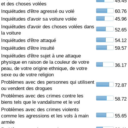
45.45
et des choses volées
Soins de santé
Inquiétudes d'être agressé ou volé
60.76
Inquiétudes d'avoir sa voiture volée
45.96
Indice des soins de santé (Actuel)
Inquiétudes d'avoir des choses volées dans
52.65
la voiture
Indice des soins de santé
Inquiétudes d'être attaqué
54.12
Inquiétudes d'être insulté
59.57
Indice des soins de santé par Pays
Inquiétudes d'être sujet à une attaque
physique en raison de la couleur de votre
36.17
peau, de votre origine ethnique, de votre
Pollution
sexe ou de votre religion
Problèmes avec des personnes qui utilisent
Indice de Pollution (Actuel)
72.87
ou vendent des drogues
Problèmes avec des crimes contre les
Indice de pollution
58.72
biens tels que le vandalisme et le vol
Problèmes avec des crimes violents
Indice de Pollution par Pays
comme les agressions et les vols à main
55.65
armée
Trafic