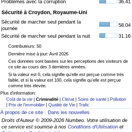
Problèmes avec la corruption
36.41
Sécurité à Croydon, Royaume-Uni
Indice de Trafic
Sécurité de marcher seul pendant la
58.04
journée
Indice de Trafic (Actuel)
Sécurité de marcher seul pendant la nuit
31.16
Indice de Trafic par Pays
Contributeurs: 50
Dernière mise à jour: Avril 2026
Ces données sont basées sur les perceptions des visiteurs de
ce site au cours des 3 dernières années.
Si la valeur est 0, cela signifie qu'elle est perçue comme très
faible, et si la valeur est 100, cela signifie qu'elle est perçue
comme très élevée.
Plus d'information:
Coût de la vie
|
Criminalité
|
Climat
|
Soins de santé
|
Pollution
|
Prix de l'immobilier
|
Qualité de Vie
|
Trafic
À propos de ce site
Dans les nouvelles
Droits d'Auteur © 2009-2026 Numbeo. Votre utilisation de
ce service est soumise à nos
Conditions d'Utilisation
et