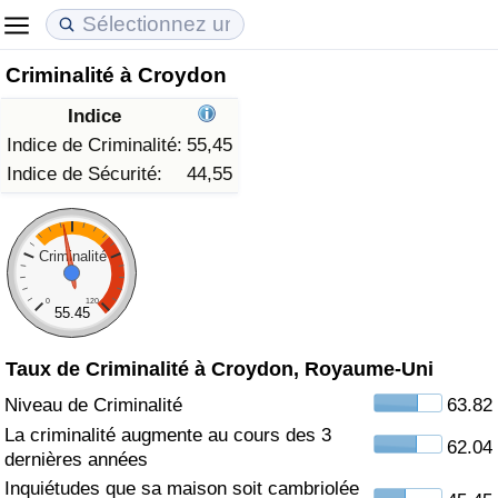
Criminalité à Croydon
Coût de la vie
Prix de l'immobilier
Qualité de Vie
Indice
Indice du Coût de la Vie (Actuel)
Indice des Prix de l'immobilier (Actuel)
Indice de Qualité de Vie
Indice de Criminalité:
55,45
Indice de Sécurité:
44,55
Indice du Coût de la Vie
Indice des Prix de l'immobilier
Indice de Qualité de Vie (Actuel)
Indice du coût de la vie par pays
Indice des Prix de l'immobilier par Pays
Indice de qualité de vie par pays
Criminalité
0
120
à Akaba
Criminalité
55.45
Taux de Criminalité à Croydon, Royaume-Uni
Indice de Criminalité (Actuel)
Niveau de Criminalité
63.82
Indice de Criminalité
La criminalité augmente au cours des 3
62.04
dernières années
Indice de criminalité par pays
Inquiétudes que sa maison soit cambriolée