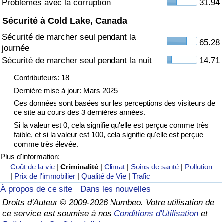
Problèmes avec la corruption
31.94
Sécurité à Cold Lake, Canada
Indice de Trafic
Sécurité de marcher seul pendant la
65.28
journée
Indice de Trafic (Actuel)
Sécurité de marcher seul pendant la nuit
14.71
Indice de Trafic par Pays
Contributeurs: 18
Dernière mise à jour: Mars 2025
Ces données sont basées sur les perceptions des visiteurs de
ce site au cours des 3 dernières années.
Si la valeur est 0, cela signifie qu'elle est perçue comme très
faible, et si la valeur est 100, cela signifie qu'elle est perçue
comme très élevée.
Plus d'information:
Coût de la vie
|
Criminalité
|
Climat
|
Soins de santé
|
Pollution
|
Prix de l'immobilier
|
Qualité de Vie
|
Trafic
À propos de ce site
Dans les nouvelles
Droits d'Auteur © 2009-2026 Numbeo. Votre utilisation de
ce service est soumise à nos
Conditions d'Utilisation
et