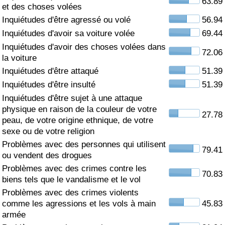
63.89
et des choses volées
Soins de santé
Inquiétudes d'être agressé ou volé
56.94
Inquiétudes d'avoir sa voiture volée
69.44
Indice des soins de santé (Actuel)
Inquiétudes d'avoir des choses volées dans
72.06
la voiture
Indice des soins de santé
Inquiétudes d'être attaqué
51.39
Inquiétudes d'être insulté
51.39
Indice des soins de santé par Pays
Inquiétudes d'être sujet à une attaque
physique en raison de la couleur de votre
27.78
peau, de votre origine ethnique, de votre
Pollution
sexe ou de votre religion
Problèmes avec des personnes qui utilisent
Indice de Pollution (Actuel)
79.41
ou vendent des drogues
Problèmes avec des crimes contre les
Indice de pollution
70.83
biens tels que le vandalisme et le vol
Problèmes avec des crimes violents
Indice de Pollution par Pays
comme les agressions et les vols à main
45.83
armée
Trafic