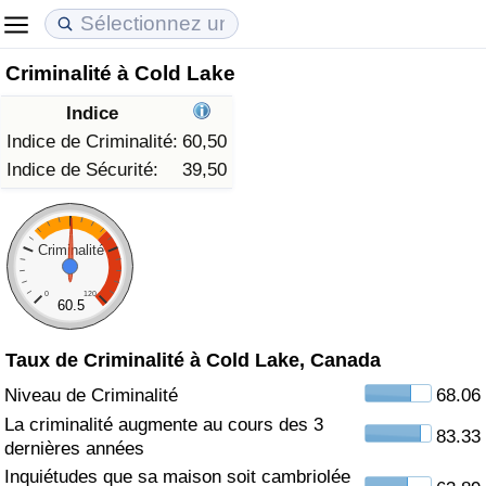
Criminalité à Cold Lake
Coût de la vie
Prix de l'immobilier
Qualité de Vie
Indice
Indice du Coût de la Vie (Actuel)
Indice des Prix de l'immobilier (Actuel)
Indice de Qualité de Vie
Indice de Criminalité:
60,50
Indice de Sécurité:
39,50
Indice du Coût de la Vie
Indice des Prix de l'immobilier
Indice de Qualité de Vie (Actuel)
Indice du coût de la vie par pays
Indice des Prix de l'immobilier par Pays
Indice de qualité de vie par pays
Criminalité
0
120
à Akaba
Criminalité
60.5
Taux de Criminalité à Cold Lake, Canada
Indice de Criminalité (Actuel)
Niveau de Criminalité
68.06
Indice de Criminalité
La criminalité augmente au cours des 3
83.33
dernières années
Indice de criminalité par pays
Inquiétudes que sa maison soit cambriolée