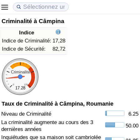
Criminalité à Câmpina
Coût de la vie
Prix de l'immobilier
Qualité de Vie
Indice
Indice du Coût de la Vie (Actuel)
Indice des Prix de l'immobilier (Actuel)
Indice de Qualité de Vie
Indice de Criminalité:
17,28
Indice de Sécurité:
82,72
Indice du Coût de la Vie
Indice des Prix de l'immobilier
Indice de Qualité de Vie (Actuel)
Indice du coût de la vie par pays
Indice des Prix de l'immobilier par Pays
Indice de qualité de vie par pays
Criminalité
0
120
à Akaba
Criminalité
17.28
Taux de Criminalité à Câmpina, Roumanie
Indice de Criminalité (Actuel)
Niveau de Criminalité
6.25
Indice de Criminalité
La criminalité augmente au cours des 3
50.00
dernières années
Indice de criminalité par pays
Inquiétudes que sa maison soit cambriolée