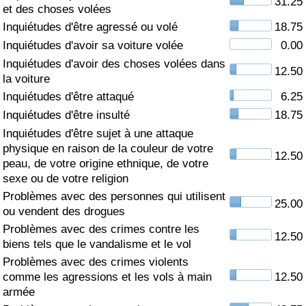
31.25
et des choses volées
Soins de santé
Inquiétudes d'être agressé ou volé
18.75
Inquiétudes d'avoir sa voiture volée
0.00
Indice des soins de santé (Actuel)
Inquiétudes d'avoir des choses volées dans
12.50
la voiture
Indice des soins de santé
Inquiétudes d'être attaqué
6.25
Inquiétudes d'être insulté
18.75
Indice des soins de santé par Pays
Inquiétudes d'être sujet à une attaque
physique en raison de la couleur de votre
12.50
peau, de votre origine ethnique, de votre
Pollution
sexe ou de votre religion
Problèmes avec des personnes qui utilisent
Indice de Pollution (Actuel)
25.00
ou vendent des drogues
Problèmes avec des crimes contre les
Indice de pollution
12.50
biens tels que le vandalisme et le vol
Problèmes avec des crimes violents
Indice de Pollution par Pays
comme les agressions et les vols à main
12.50
armée
Trafic