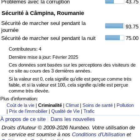
Problèmes avec la corruption
43.75
Sécurité à Câmpina, Roumanie
Indice de Trafic
Sécurité de marcher seul pendant la
93.75
journée
Indice de Trafic (Actuel)
Sécurité de marcher seul pendant la nuit
75.00
Indice de Trafic par Pays
Contributeurs: 4
Dernière mise à jour: Février 2025
Ces données sont basées sur les perceptions des visiteurs de
ce site au cours des 3 dernières années.
Si la valeur est 0, cela signifie qu'elle est perçue comme très
faible, et si la valeur est 100, cela signifie qu'elle est perçue
comme très élevée.
Plus d'information:
Coût de la vie
|
Criminalité
|
Climat
|
Soins de santé
|
Pollution
|
Prix de l'immobilier
|
Qualité de Vie
|
Trafic
À propos de ce site
Dans les nouvelles
Droits d'Auteur © 2009-2026 Numbeo. Votre utilisation de
ce service est soumise à nos
Conditions d'Utilisation
et