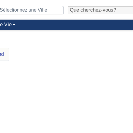
de Vie
nd