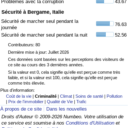
Problèmes avec la corruption
43.67
Sécurité à Bergame, Italie
Indice de Trafic
Sécurité de marcher seul pendant la
76.63
journée
Indice de Trafic (Actuel)
Sécurité de marcher seul pendant la nuit
52.56
Indice de Trafic par Pays
Contributeurs: 80
Dernière mise à jour: Juillet 2026
Ces données sont basées sur les perceptions des visiteurs de
ce site au cours des 3 dernières années.
Si la valeur est 0, cela signifie qu'elle est perçue comme très
faible, et si la valeur est 100, cela signifie qu'elle est perçue
comme très élevée.
Plus d'information:
Coût de la vie
|
Criminalité
|
Climat
|
Soins de santé
|
Pollution
|
Prix de l'immobilier
|
Qualité de Vie
|
Trafic
À propos de ce site
Dans les nouvelles
Droits d'Auteur © 2009-2026 Numbeo. Votre utilisation de
ce service est soumise à nos
Conditions d'Utilisation
et