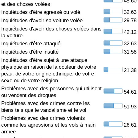
45.60
et des choses volées
Soins de santé
Inquiétudes d'être agressé ou volé
32.63
Inquiétudes d'avoir sa voiture volée
29.78
Indice des soins de santé (Actuel)
Inquiétudes d'avoir des choses volées dans
42.12
la voiture
Indice des soins de santé
Inquiétudes d'être attaqué
32.63
Inquiétudes d'être insulté
31.58
Indice des soins de santé par Pays
Inquiétudes d'être sujet à une attaque
physique en raison de la couleur de votre
21.38
peau, de votre origine ethnique, de votre
Pollution
sexe ou de votre religion
Problèmes avec des personnes qui utilisent
Indice de Pollution (Actuel)
54.61
ou vendent des drogues
Problèmes avec des crimes contre les
Indice de pollution
51.93
biens tels que le vandalisme et le vol
Problèmes avec des crimes violents
Indice de Pollution par Pays
comme les agressions et les vols à main
26.61
armée
Trafic