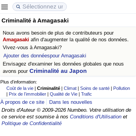
Criminalité à Amagasaki
Coût de la vie
Prix de l'immobilier
Qualité de Vie
Nous avons besoin de plus de contributeurs pour
Indice du Coût de la Vie (Actuel)
Indice des Prix de l'immobilier (Actuel)
Indice de Qualité de Vie
Amagasaki
afin d'augmenter la qualité de nos données.
Vivez-vous à
Amagasaki
?
Indice du Coût de la Vie
Indice des Prix de l'immobilier
Indice de Qualité de Vie (Actuel)
Ajouter des donnéespour Amagasaki
Envisagez d'examiner les données globales que nous
Indice du coût de la vie par pays
Indice des Prix de l'immobilier par Pays
Indice de qualité de vie par pays
Criminalité au Japon
avons pour
Plus d'information:
à Akaba
Criminalité
Coût de la vie
|
Criminalité
|
Climat
|
Soins de santé
|
Pollution
|
Prix de l'immobilier
|
Qualité de Vie
|
Trafic
Indice de Criminalité (Actuel)
À propos de ce site
Dans les nouvelles
Droits d'Auteur © 2009-2026 Numbeo. Votre utilisation de
Indice de Criminalité
ce service est soumise à nos
Conditions d'Utilisation
et
Politique de Confidentialité
Indice de criminalité par pays