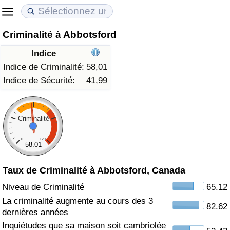
Criminalité à Abbotsford
Coût de la vie
Prix de l'immobilier
Qualité de Vie
Indice
Indice du Coût de la Vie (Actuel)
Indice des Prix de l'immobilier (Actuel)
Indice de Qualité de Vie
Indice de Criminalité:
58,01
Indice de Sécurité:
41,99
Indice du Coût de la Vie
Indice des Prix de l'immobilier
Indice de Qualité de Vie (Actuel)
Indice du coût de la vie par pays
Indice des Prix de l'immobilier par Pays
Indice de qualité de vie par pays
Criminalité
0
120
à Akaba
Criminalité
58.01
Taux de Criminalité à Abbotsford, Canada
Indice de Criminalité (Actuel)
Niveau de Criminalité
65.12
Indice de Criminalité
La criminalité augmente au cours des 3
82.62
dernières années
Indice de criminalité par pays
Inquiétudes que sa maison soit cambriolée