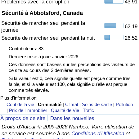
Problèmes avec la corruption
43.91
Sécurité à Abbotsford, Canada
Indice de Trafic
Sécurité de marcher seul pendant la
62.19
journée
Indice de Trafic (Actuel)
Sécurité de marcher seul pendant la nuit
26.52
Indice de Trafic par Pays
Contributeurs: 83
Dernière mise à jour: Janvier 2026
Ces données sont basées sur les perceptions des visiteurs de
ce site au cours des 3 dernières années.
Si la valeur est 0, cela signifie qu'elle est perçue comme très
faible, et si la valeur est 100, cela signifie qu'elle est perçue
comme très élevée.
Plus d'information:
Coût de la vie
|
Criminalité
|
Climat
|
Soins de santé
|
Pollution
|
Prix de l'immobilier
|
Qualité de Vie
|
Trafic
À propos de ce site
Dans les nouvelles
Droits d'Auteur © 2009-2026 Numbeo. Votre utilisation de
ce service est soumise à nos
Conditions d'Utilisation
et