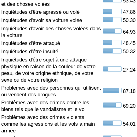
53.43
et des choses volées
Soins de santé
Inquiétudes d'être agressé ou volé
47.86
Inquiétudes d'avoir sa voiture volée
50.30
Indice des soins de santé (Actuel)
Inquiétudes d'avoir des choses volées dans
64.93
la voiture
Indice des soins de santé
Inquiétudes d'être attaqué
48.45
Inquiétudes d'être insulté
50.32
Indice des soins de santé par Pays
Inquiétudes d'être sujet à une attaque
physique en raison de la couleur de votre
27.24
peau, de votre origine ethnique, de votre
Pollution
sexe ou de votre religion
Problèmes avec des personnes qui utilisent
Indice de Pollution (Actuel)
87.18
ou vendent des drogues
Problèmes avec des crimes contre les
Indice de pollution
69.20
biens tels que le vandalisme et le vol
Problèmes avec des crimes violents
Indice de Pollution par Pays
comme les agressions et les vols à main
54.01
armée
Trafic