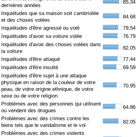
85.34
dernières années
Soins de santé
Inquiétudes que sa maison soit cambriolée
84.68
et des choses volées
Indice des soins de santé (Actuel)
Inquiétudes d'être agressé ou volé
79.54
Inquiétudes d'avoir sa voiture volée
76.79
Indice des soins de santé
Inquiétudes d'avoir des choses volées dans
82.05
la voiture
Indice des soins de santé par Pays
Inquiétudes d'être attaqué
77.44
Inquiétudes d'être insulté
69.59
Pollution
Inquiétudes d'être sujet à une attaque
physique en raison de la couleur de votre
70.95
Indice de Pollution (Actuel)
peau, de votre origine ethnique, de votre
sexe ou de votre religion
Problèmes avec des personnes qui utilisent
Indice de pollution
64.86
ou vendent des drogues
Problèmes avec des crimes contre les
Indice de Pollution par Pays
82.05
biens tels que le vandalisme et le vol
Problèmes avec des crimes violents
Trafic