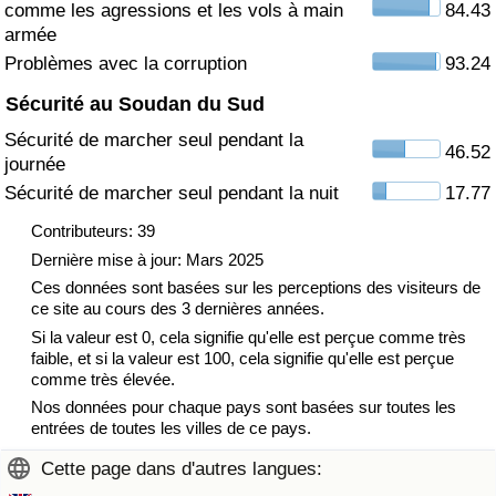
comme les agressions et les vols à main
84.43
armée
Indice de Trafic
Problèmes avec la corruption
93.24
Sécurité au Soudan du Sud
Indice de Trafic (Actuel)
Sécurité de marcher seul pendant la
46.52
journée
Indice de Trafic par Pays
Sécurité de marcher seul pendant la nuit
17.77
Contributeurs: 39
Dernière mise à jour: Mars 2025
Ces données sont basées sur les perceptions des visiteurs de
ce site au cours des 3 dernières années.
Si la valeur est 0, cela signifie qu'elle est perçue comme très
faible, et si la valeur est 100, cela signifie qu'elle est perçue
comme très élevée.
Nos données pour chaque pays sont basées sur toutes les
entrées de toutes les villes de ce pays.
Cette page dans d'autres langues: