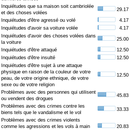
Inquiétudes que sa maison soit cambriolée
29.17
Soins de santé
et des choses volées
Inquiétudes d'être agressé ou volé
4.17
Indice des soins de santé (Actuel)
Inquiétudes d'avoir sa voiture volée
4.17
Inquiétudes d'avoir des choses volées dans
25.00
Indice des soins de santé
la voiture
Inquiétudes d'être attaqué
12.50
Indice des soins de santé par Pays
Inquiétudes d'être insulté
12.50
Inquiétudes d'être sujet à une attaque
Pollution
physique en raison de la couleur de votre
12.50
peau, de votre origine ethnique, de votre
Indice de Pollution (Actuel)
sexe ou de votre religion
Problèmes avec des personnes qui utilisent
45.83
ou vendent des drogues
Indice de pollution
Problèmes avec des crimes contre les
33.33
biens tels que le vandalisme et le vol
Indice de Pollution par Pays
Problèmes avec des crimes violents
comme les agressions et les vols à main
20.83
Trafic