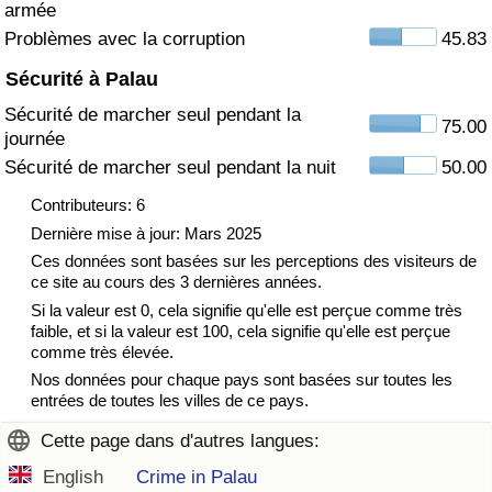
armée
Problèmes avec la corruption
45.83
Indice de Trafic
Sécurité à Palau
Indice de Trafic (Actuel)
Sécurité de marcher seul pendant la
75.00
journée
Indice de Trafic par Pays
Sécurité de marcher seul pendant la nuit
50.00
Contributeurs: 6
Dernière mise à jour: Mars 2025
Ces données sont basées sur les perceptions des visiteurs de
ce site au cours des 3 dernières années.
Si la valeur est 0, cela signifie qu'elle est perçue comme très
faible, et si la valeur est 100, cela signifie qu'elle est perçue
comme très élevée.
Nos données pour chaque pays sont basées sur toutes les
entrées de toutes les villes de ce pays.
Cette page dans d'autres langues:
English
Crime in Palau