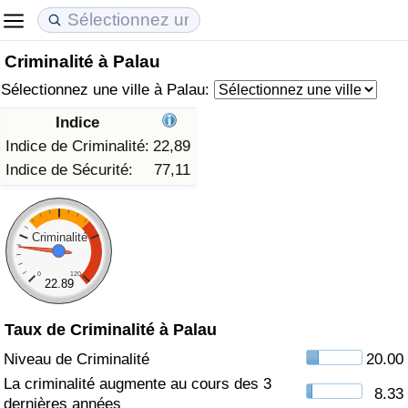
Criminalité à Palau
Coût de la vie
Prix de l'immobilier
Qualité de Vie
Sélectionnez une ville à Palau:
Indice du Coût de la Vie (Actuel)
Indice des Prix de l'immobilier (Actuel)
Indice de Qualité de Vie
Indice
Indice de Criminalité:
22,89
Indice du Coût de la Vie
Indice des Prix de l'immobilier
Indice de Qualité de Vie (Actuel)
Indice de Sécurité:
77,11
Indice du coût de la vie par pays
Indice des Prix de l'immobilier par Pays
Indice de qualité de vie par pays
Criminalité
à Akaba
Criminalité
0
120
22.89
Indice de Criminalité (Actuel)
Taux de Criminalité à Palau
Indice de Criminalité
Niveau de Criminalité
20.00
La criminalité augmente au cours des 3
8.33
Indice de criminalité par pays
dernières années