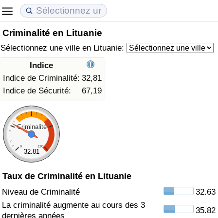
Criminalité en Lituanie
Coût de la vie
Prix de l'immobilier
Qualité de Vie
Sélectionnez une ville en Lituanie:
Indice du Coût de la Vie (Actuel)
Indice des Prix de l'immobilier (Actuel)
Indice de Qualité de Vie
Indice
Indice de Criminalité:
32,81
Indice du Coût de la Vie
Indice des Prix de l'immobilier
Indice de Qualité de Vie (Actuel)
Indice de Sécurité:
67,19
Indice du coût de la vie par pays
Indice des Prix de l'immobilier par Pays
Indice de qualité de vie par pays
Criminalité
à Akaba
Criminalité
0
120
32.81
Indice de Criminalité (Actuel)
Taux de Criminalité en Lituanie
Indice de Criminalité
Niveau de Criminalité
32.63
La criminalité augmente au cours des 3
35.82
Indice de criminalité par pays
dernières années