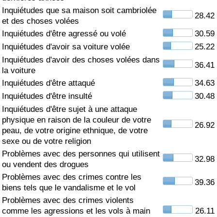
Inquiétudes que sa maison soit cambriolée
28.42
Soins de santé
et des choses volées
Inquiétudes d'être agressé ou volé
30.59
Indice des soins de santé (Actuel)
Inquiétudes d'avoir sa voiture volée
25.22
Inquiétudes d'avoir des choses volées dans
36.41
Indice des soins de santé
la voiture
Inquiétudes d'être attaqué
34.63
Indice des soins de santé par Pays
Inquiétudes d'être insulté
30.48
Inquiétudes d'être sujet à une attaque
Pollution
physique en raison de la couleur de votre
26.92
peau, de votre origine ethnique, de votre
Indice de Pollution (Actuel)
sexe ou de votre religion
Problèmes avec des personnes qui utilisent
32.98
ou vendent des drogues
Indice de pollution
Problèmes avec des crimes contre les
39.36
biens tels que le vandalisme et le vol
Indice de Pollution par Pays
Problèmes avec des crimes violents
comme les agressions et les vols à main
26.11
Trafic