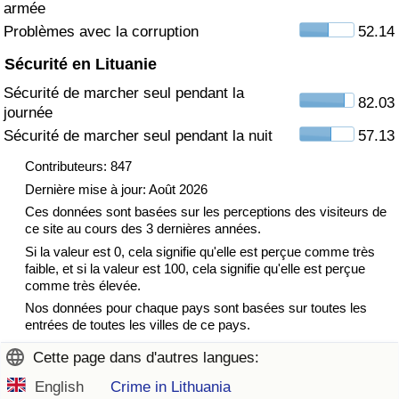
armée
Problèmes avec la corruption
52.14
Indice de Trafic
Sécurité en Lituanie
Indice de Trafic (Actuel)
Sécurité de marcher seul pendant la
82.03
journée
Indice de Trafic par Pays
Sécurité de marcher seul pendant la nuit
57.13
Contributeurs: 847
Dernière mise à jour: Août 2026
Ces données sont basées sur les perceptions des visiteurs de
ce site au cours des 3 dernières années.
Si la valeur est 0, cela signifie qu'elle est perçue comme très
faible, et si la valeur est 100, cela signifie qu'elle est perçue
comme très élevée.
Nos données pour chaque pays sont basées sur toutes les
entrées de toutes les villes de ce pays.
Cette page dans d'autres langues:
English
Crime in Lithuania