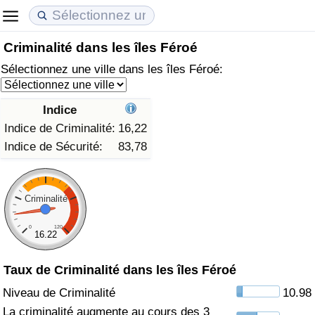
Criminalité dans les îles Féroé
Coût de la vie
Prix de l'immobilier
Qualité de Vie
Sélectionnez une ville dans les îles Féroé:
Indice du Coût de la Vie (Actuel)
Indice des Prix de l'immobilier (Actuel)
Indice de Qualité de Vie
Indice
Indice du Coût de la Vie
Indice des Prix de l'immobilier
Indice de Qualité de Vie (Actuel)
Indice de Criminalité:
16,22
Indice de Sécurité:
83,78
Indice du coût de la vie par pays
Indice des Prix de l'immobilier par Pays
Indice de qualité de vie par pays
à Akaba
Criminalité
Criminalité
0
120
Indice de Criminalité (Actuel)
16.22
Indice de Criminalité
Taux de Criminalité dans les îles Féroé
Niveau de Criminalité
10.98
Indice de criminalité par pays
La criminalité augmente au cours des 3