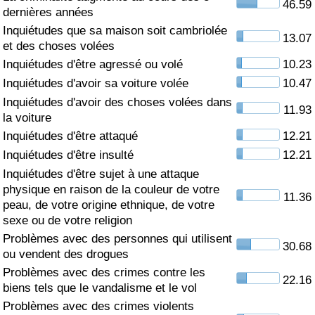
46.59
dernières années
Soins de santé
Inquiétudes que sa maison soit cambriolée
13.07
et des choses volées
Indice des soins de santé (Actuel)
Inquiétudes d'être agressé ou volé
10.23
Inquiétudes d'avoir sa voiture volée
10.47
Indice des soins de santé
Inquiétudes d'avoir des choses volées dans
11.93
la voiture
Indice des soins de santé par Pays
Inquiétudes d'être attaqué
12.21
Inquiétudes d'être insulté
12.21
Pollution
Inquiétudes d'être sujet à une attaque
physique en raison de la couleur de votre
11.36
Indice de Pollution (Actuel)
peau, de votre origine ethnique, de votre
sexe ou de votre religion
Problèmes avec des personnes qui utilisent
Indice de pollution
30.68
ou vendent des drogues
Problèmes avec des crimes contre les
Indice de Pollution par Pays
22.16
biens tels que le vandalisme et le vol
Problèmes avec des crimes violents
Trafic