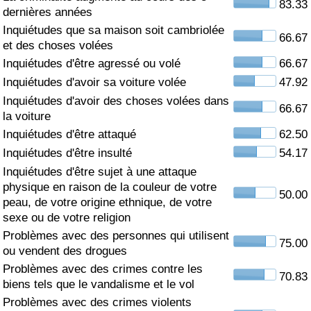
83.33
dernières années
Soins de santé
Inquiétudes que sa maison soit cambriolée
66.67
et des choses volées
Indice des soins de santé (Actuel)
Inquiétudes d'être agressé ou volé
66.67
Inquiétudes d'avoir sa voiture volée
47.92
Indice des soins de santé
Inquiétudes d'avoir des choses volées dans
66.67
la voiture
Indice des soins de santé par Pays
Inquiétudes d'être attaqué
62.50
Inquiétudes d'être insulté
54.17
Pollution
Inquiétudes d'être sujet à une attaque
physique en raison de la couleur de votre
50.00
Indice de Pollution (Actuel)
peau, de votre origine ethnique, de votre
sexe ou de votre religion
Problèmes avec des personnes qui utilisent
Indice de pollution
75.00
ou vendent des drogues
Problèmes avec des crimes contre les
Indice de Pollution par Pays
70.83
biens tels que le vandalisme et le vol
Problèmes avec des crimes violents
Trafic