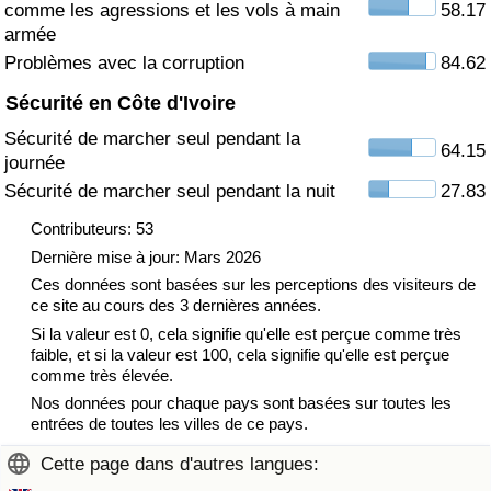
comme les agressions et les vols à main
58.17
armée
Indice de Trafic
Problèmes avec la corruption
84.62
Sécurité en Côte d'Ivoire
Indice de Trafic (Actuel)
Sécurité de marcher seul pendant la
64.15
journée
Indice de Trafic par Pays
Sécurité de marcher seul pendant la nuit
27.83
Contributeurs: 53
Dernière mise à jour: Mars 2026
Ces données sont basées sur les perceptions des visiteurs de
ce site au cours des 3 dernières années.
Si la valeur est 0, cela signifie qu'elle est perçue comme très
faible, et si la valeur est 100, cela signifie qu'elle est perçue
comme très élevée.
Nos données pour chaque pays sont basées sur toutes les
entrées de toutes les villes de ce pays.
Cette page dans d'autres langues: