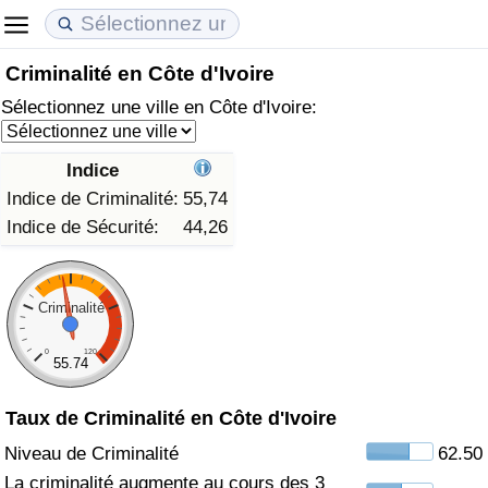
Criminalité en Côte d'Ivoire
Coût de la vie
Prix de l'immobilier
Qualité de Vie
Sélectionnez une ville en Côte d'Ivoire:
Indice du Coût de la Vie (Actuel)
Indice des Prix de l'immobilier (Actuel)
Indice de Qualité de Vie
Indice
Indice du Coût de la Vie
Indice des Prix de l'immobilier
Indice de Qualité de Vie (Actuel)
Indice de Criminalité:
55,74
Indice de Sécurité:
44,26
Indice du coût de la vie par pays
Indice des Prix de l'immobilier par Pays
Indice de qualité de vie par pays
à Akaba
Criminalité
Criminalité
0
120
Indice de Criminalité (Actuel)
55.74
Indice de Criminalité
Taux de Criminalité en Côte d'Ivoire
Niveau de Criminalité
62.50
Indice de criminalité par pays
La criminalité augmente au cours des 3