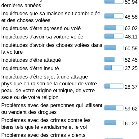
50.94
dernières années
Soins de santé
Inquiétudes que sa maison soit cambriolée
48.58
et des choses volées
Indice des soins de santé (Actuel)
Inquiétudes d'être agressé ou volé
62.02
Inquiétudes d'avoir sa voiture volée
48.11
Indice des soins de santé
Inquiétudes d'avoir des choses volées dans
60.58
la voiture
Indice des soins de santé par Pays
Inquiétudes d'être attaqué
52.45
Inquiétudes d'être insulté
37.25
Pollution
Inquiétudes d'être sujet à une attaque
physique en raison de la couleur de votre
28.37
Indice de Pollution (Actuel)
peau, de votre origine ethnique, de votre
sexe ou de votre religion
Problèmes avec des personnes qui utilisent
Indice de pollution
59.62
ou vendent des drogues
Problèmes avec des crimes contre les
Indice de Pollution par Pays
61.27
biens tels que le vandalisme et le vol
Problèmes avec des crimes violents
Trafic