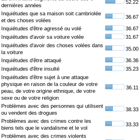
52.22
dernières années
Soins de santé
Inquiétudes que sa maison soit cambriolée
36.67
et des choses volées
Indice des soins de santé (Actuel)
Inquiétudes d'être agressé ou volé
36.67
Inquiétudes d'avoir sa voiture volée
31.67
Indice des soins de santé
Inquiétudes d'avoir des choses volées dans
35.00
la voiture
Indice des soins de santé par Pays
Inquiétudes d'être attaqué
36.36
Inquiétudes d'être insulté
35.23
Pollution
Inquiétudes d'être sujet à une attaque
physique en raison de la couleur de votre
36.11
Indice de Pollution (Actuel)
peau, de votre origine ethnique, de votre
sexe ou de votre religion
Problèmes avec des personnes qui utilisent
Indice de pollution
38.33
ou vendent des drogues
Problèmes avec des crimes contre les
Indice de Pollution par Pays
33.33
biens tels que le vandalisme et le vol
Problèmes avec des crimes violents
Trafic