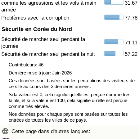
comme les agressions et les vols à main
31.67
armée
Indice de Trafic
Problèmes avec la corruption
77.78
Sécurité en Corée du Nord
Indice de Trafic (Actuel)
Sécurité de marcher seul pendant la
71.11
journée
Indice de Trafic par Pays
Sécurité de marcher seul pendant la nuit
57.22
Contributeurs: 46
Dernière mise à jour: Juin 2026
Ces données sont basées sur les perceptions des visiteurs de
ce site au cours des 3 dernières années.
Si la valeur est 0, cela signifie qu'elle est perçue comme très
faible, et si la valeur est 100, cela signifie qu'elle est perçue
comme très élevée.
Nos données pour chaque pays sont basées sur toutes les
entrées de toutes les villes de ce pays.
Cette page dans d'autres langues: