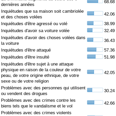
68.68
dernières années
Soins de santé
Inquiétudes que sa maison soit cambriolée
42.06
et des choses volées
Indice des soins de santé (Actuel)
Inquiétudes d'être agressé ou volé
38.99
Inquiétudes d'avoir sa voiture volée
32.49
Indice des soins de santé
Inquiétudes d'avoir des choses volées dans
36.43
la voiture
Indice des soins de santé par Pays
Inquiétudes d'être attaqué
57.36
Inquiétudes d'être insulté
51.98
Pollution
Inquiétudes d'être sujet à une attaque
physique en raison de la couleur de votre
42.05
Indice de Pollution (Actuel)
peau, de votre origine ethnique, de votre
sexe ou de votre religion
Problèmes avec des personnes qui utilisent
Indice de pollution
30.24
ou vendent des drogues
Problèmes avec des crimes contre les
Indice de Pollution par Pays
42.66
biens tels que le vandalisme et le vol
Problèmes avec des crimes violents
Trafic