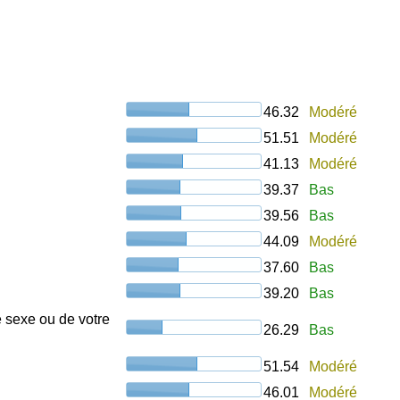
46.32
Modéré
51.51
Modéré
41.13
Modéré
39.37
Bas
39.56
Bas
44.09
Modéré
37.60
Bas
39.20
Bas
e sexe ou de votre
26.29
Bas
51.54
Modéré
46.01
Modéré