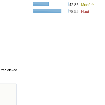
42.85
Modéré
78.55
Haut
 très élevée.