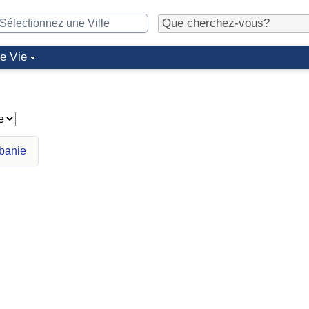
de Vie
lbanie