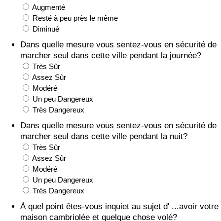
Augmenté
Soins de santé
Resté à peu près le même
Diminué
Indice des soins de santé (Actuel)
Dans quelle mesure vous sentez-vous en sécurité de
marcher seul dans cette ville pendant la journée?
Très Sûr
Indice des soins de santé
Assez Sûr
Modéré
Indice des soins de santé par Pays
Un peu Dangereux
Très Dangereux
Pollution
Dans quelle mesure vous sentez-vous en sécurité de
marcher seul dans cette ville pendant la nuit?
Indice de Pollution (Actuel)
Très Sûr
Assez Sûr
Indice de pollution
Modéré
Un peu Dangereux
Très Dangereux
Indice de Pollution par Pays
À quel point êtes-vous inquiet au sujet d' ...avoir votre
maison cambriolée et quelque chose volé?
Trafic