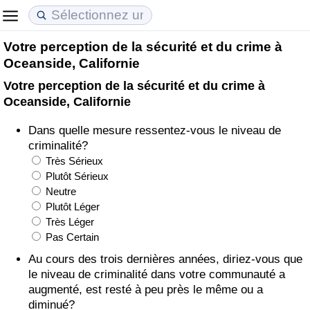
Votre perception de la sécurité et du crime à
Coût de la vie
Prix de l'immobilier
Qualité de Vie
Oceanside, Californie
Votre perception de la sécurité et du crime à
Indice du Coût de la Vie (Actuel)
Indice des Prix de l'immobilier (Actuel)
Indice de Qualité de Vie
Oceanside, Californie
Indice du Coût de la Vie
Indice des Prix de l'immobilier
Indice de Qualité de Vie (Actuel)
Dans quelle mesure ressentez-vous le niveau de
criminalité?
Indice du coût de la vie par pays
Indice des Prix de l'immobilier par Pays
Indice de qualité de vie par pays
Très Sérieux
Plutôt Sérieux
Neutre
à Akaba
Criminalité
Plutôt Léger
Très Léger
Indice de Criminalité (Actuel)
Pas Certain
Au cours des trois dernières années, diriez-vous que
Indice de Criminalité
le niveau de criminalité dans votre communauté a
augmenté, est resté à peu près le même ou a
Indice de criminalité par pays
diminué?