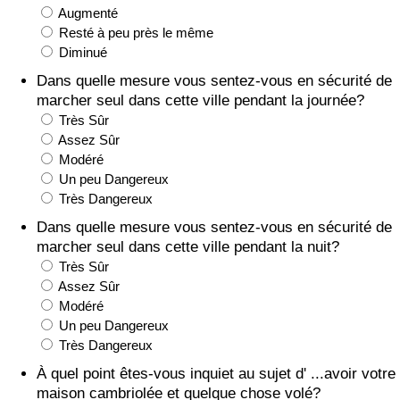
Augmenté
Soins de santé
Resté à peu près le même
Diminué
Indice des soins de santé (Actuel)
Dans quelle mesure vous sentez-vous en sécurité de
marcher seul dans cette ville pendant la journée?
Très Sûr
Indice des soins de santé
Assez Sûr
Modéré
Indice des soins de santé par Pays
Un peu Dangereux
Très Dangereux
Pollution
Dans quelle mesure vous sentez-vous en sécurité de
marcher seul dans cette ville pendant la nuit?
Indice de Pollution (Actuel)
Très Sûr
Assez Sûr
Indice de pollution
Modéré
Un peu Dangereux
Très Dangereux
Indice de Pollution par Pays
À quel point êtes-vous inquiet au sujet d' ...avoir votre
maison cambriolée et quelque chose volé?
Trafic