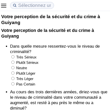
Votre perception de la sécurité et du crime à
Coût de la vie
Prix de l'immobilier
Qualité de Vie
Guiyang
Votre perception de la sécurité et du crime à
Indice du Coût de la Vie (Actuel)
Indice des Prix de l'immobilier (Actuel)
Indice de Qualité de Vie
Guiyang
Indice du Coût de la Vie
Indice des Prix de l'immobilier
Indice de Qualité de Vie (Actuel)
Dans quelle mesure ressentez-vous le niveau de
criminalité?
Indice du coût de la vie par pays
Indice des Prix de l'immobilier par Pays
Indice de qualité de vie par pays
Très Sérieux
Plutôt Sérieux
Neutre
à Akaba
Criminalité
Plutôt Léger
Très Léger
Indice de Criminalité (Actuel)
Pas Certain
Au cours des trois dernières années, diriez-vous que
Indice de Criminalité
le niveau de criminalité dans votre communauté a
augmenté, est resté à peu près le même ou a
Indice de criminalité par pays
diminué?