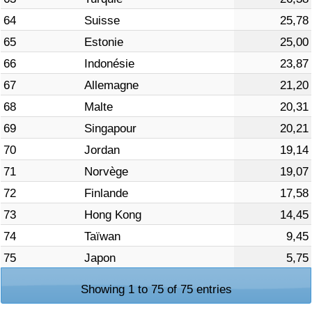
64
Suisse
25,78
65
Estonie
25,00
66
Indonésie
23,87
67
Allemagne
21,20
68
Malte
20,31
69
Singapour
20,21
70
Jordan
19,14
71
Norvège
19,07
72
Finlande
17,58
73
Hong Kong
14,45
74
Taïwan
9,45
75
Japon
5,75
Showing 1 to 75 of 75 entries