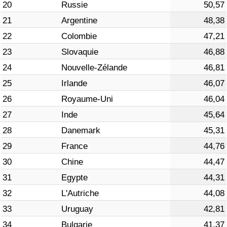
20
Russie
50,57
21
Argentine
48,38
22
Colombie
47,21
23
Slovaquie
46,88
24
Nouvelle-Zélande
46,81
25
Irlande
46,07
26
Royaume-Uni
46,04
27
Inde
45,64
28
Danemark
45,31
29
France
44,76
30
Chine
44,47
31
Egypte
44,31
32
L'Autriche
44,08
33
Uruguay
42,81
34
Bulgarie
41,37