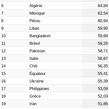
6
Algérie
64,84
Indice de Trafic
7
Mexique
62,54
8
Pérou
60,94
Indice de Trafic (Actuel)
9
Liban
59,90
10
Bangladesh
59,69
Indice de Trafic par Pays
11
Brésil
59,26
12
Pakistan
58,71
13
Italie
56,67
14
Chili
56,35
15
Équateur
55,41
16
Ukraine
55,39
17
Philippines
53,09
18
Grèce
52,03
19
Iran
51,86