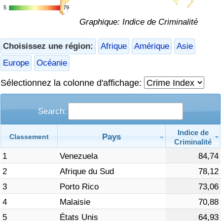
5
5
79
79
Soins de santé
Graphique: Indice de Criminalité
Indice des soins de santé (Actuel)
Choisissez une région:
Afrique
Amérique
Asie
Europe
Océanie
Indice des soins de santé
Sélectionnez la colonne d'affichage:
Indice des soins de santé par Pays
Search:
Pollution
Indice de
Pays
Classement
Criminalité
Indice de Pollution (Actuel)
1
Venezuela
84,74
Indice de pollution
2
Afrique du Sud
78,12
3
Porto Rico
73,06
Indice de Pollution par Pays
4
Malaisie
70,88
5
États Unis
64,93
Trafic