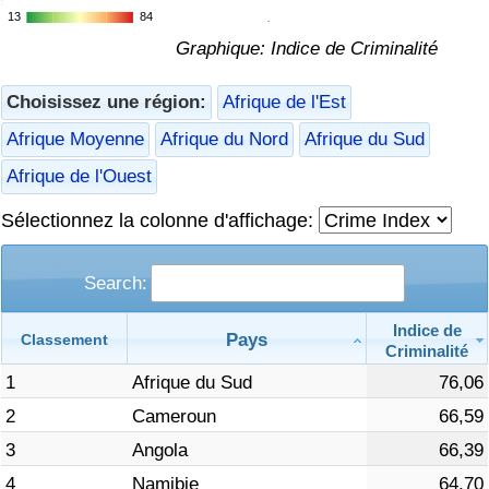
13
13
84
84
Soins de santé
Graphique: Indice de Criminalité
Indice des soins de santé (Actuel)
Choisissez une région:
Afrique de l'Est
Afrique Moyenne
Afrique du Nord
Afrique du Sud
Indice des soins de santé
Afrique de l'Ouest
Indice des soins de santé par Pays
Sélectionnez la colonne d'affichage:
Pollution
Search:
Indice de Pollution (Actuel)
Indice de
Pays
Classement
Criminalité
Indice de pollution
1
Afrique du Sud
76,06
2
Cameroun
66,59
Indice de Pollution par Pays
3
Angola
66,39
4
Namibie
64,70
Trafic