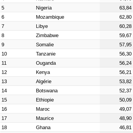
5
Nigeria
63,84
Indice de Trafic
6
Mozambique
62,80
7
Libye
60,28
Indice de Trafic (Actuel)
8
Zimbabwe
59,67
Indice de Trafic par Pays
9
Somalie
57,95
10
Tanzanie
56,30
11
Ouganda
56,24
12
Kenya
56,21
13
Algérie
53,82
14
Botswana
52,37
15
Ethiopie
50,09
16
Maroc
49,07
17
Maurice
48,90
18
Ghana
46,81