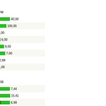
me
40,00
100,00
,00
6,00
8,00
7,00
2,89
2,09
,06
7,44
15,41
6,99
-