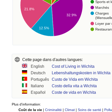
Sports et l
Marchés
21.8%
Charges
32.9%
(Mensuell
Loyer par
12.5%
Restauran
Cette page dans d'autres langues:
English
Cost of Living in Wichita
Deutsch
Lebenshaltungskosten in Wichita
Português
Custo de Vida em Wichita
Italiano
Costo della vita a Wichita
Español
Coste de vida en Wichita
Plus d'information:
Coût de la vie
|
Criminalité
|
Climat
|
Soins de santé
|
Pollu