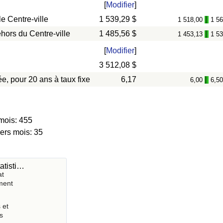
[
Modifier
]
e Centre-ville
1 539,29 $
1 518,00
1 5
-
hors du Centre-ville
1 485,56 $
1 453,13
1 5
-
[
Modifier
]
3 512,08 $
e, pour 20 ans à taux fixe
6,17
6,00
6,5
-
mois: 455
iers mois: 35
atisti…
at
ment
 et
s