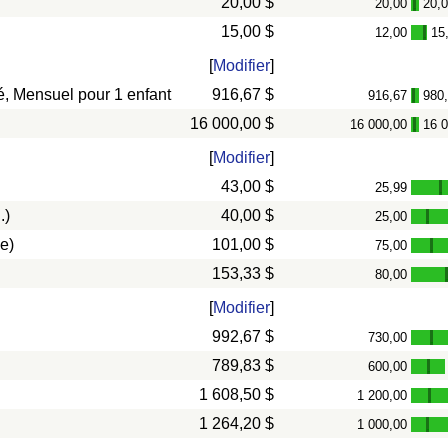
20,00 $
20,00
20,
-
15,00 $
12,00
15
-
[
Modifier
]
vé, Mensuel pour 1 enfant
916,67 $
916,67
980
-
16 000,00 $
16 000,00
16 
-
[
Modifier
]
43,00 $
25,99
-
.)
40,00 $
25,00
-
e)
101,00 $
75,00
-
153,33 $
80,00
[
Modifier
]
992,67 $
730,00
-
789,83 $
600,00
-
1 608,50 $
1 200,00
-
1 264,20 $
1 000,00
-