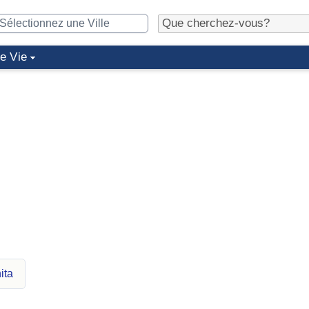
de Vie
ita