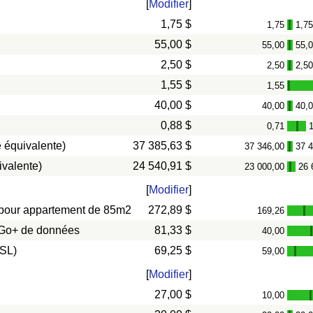
[
Modifier
]
1,75 $
1,75
1,7
-
55,00 $
55,00
55,
-
2,50 $
2,50
2,5
-
1,55 $
1,55
-
40,00 $
40,00
40,
-
0,88 $
0,71
-
 équivalente)
37 385,63 $
37 346,00
37 
-
ivalente)
24 540,91 $
23 000,00
26 
-
[
Modifier
]
s) pour appartement de 85m2
272,89 $
169,26
-
0 Go+ de données
81,33 $
40,00
DSL)
69,25 $
59,00
-
[
Modifier
]
27,00 $
10,00