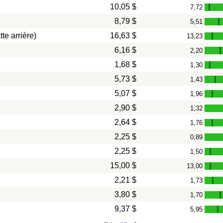
10,05 $
7,72
-
8,79 $
5,51
-
te arrière)
16,63 $
13,23
-
6,16 $
2,20
-
1,68 $
1,30
-
5,73 $
1,43
-
5,07 $
1,96
-
2,90 $
1,32
2,64 $
1,76
-
2,25 $
0,89
2,25 $
1,50
-
15,00 $
13,00
-
2,21 $
1,73
-
3,80 $
1,70
-
9,37 $
5,95
-