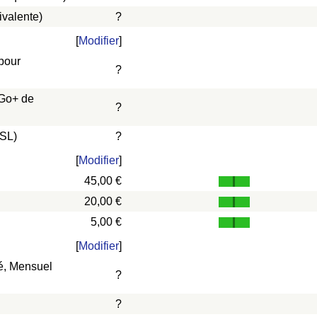
ivalente)
?
[
Modifier
]
 pour
?
 Go+ de
?
DSL)
?
[
Modifier
]
45,00 €
20,00 €
5,00 €
[
Modifier
]
vé, Mensuel
?
?