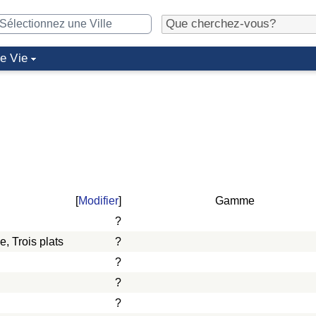
de Vie
[
Modifier
]
Gamme
?
, Trois plats
?
?
?
?