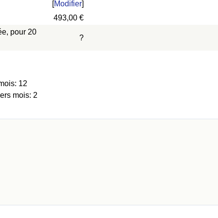
[
Modifier
]
493,00 €
ée, pour 20
?
mois: 12
ers mois: 2