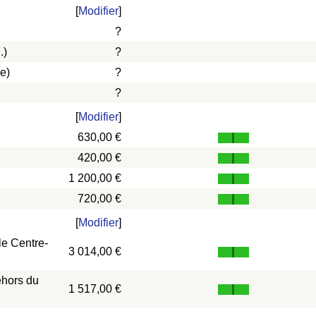
[
Modifier
]
?
.)
?
e)
?
?
[
Modifier
]
630,00 €
420,00 €
1 200,00 €
720,00 €
[
Modifier
]
le Centre-
3 014,00 €
ehors du
1 517,00 €