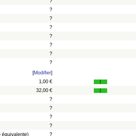
?
?
?
?
?
?
?
?
[
Modifier
]
1,00 €
32,00 €
?
?
?
?
 équivalente)
?