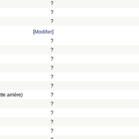
?
?
?
[
Modifier
]
?
?
?
?
?
?
te arrière)
?
?
?
?
?