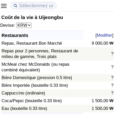
Coût de la vie à Uijeongbu
Coût de la vie
Prix de l'immobilier
Qualité de Vie
Devise:
Indice du Coût de la Vie (Actuel)
Indice des Prix de l'immobilier (Actuel)
Indice de Qualité de Vie
Restaurants
[
Modifier
]
Repas, Restaurant Bon Marché
9 000,00 ₩
Indice du Coût de la Vie
Indice des Prix de l'immobilier
Indice de Qualité de Vie (Actuel)
Repas pour 2 personnes, Restaurant de
?
milieu de gamme, Trois plats
Indice du coût de la vie par pays
Indice des Prix de l'immobilier par Pays
Indice de qualité de vie par pays
McMeal chez McDonalds (ou repas
?
combiné équivalent)
à Akaba
Criminalité
Bière Domestique (pression 0.5 litre)
?
Indice de Criminalité (Actuel)
Bière Importée (bouteille 0.33 litre)
?
Cappuccino (ordinaire)
?
Indice de Criminalité
Coca/Pepsi (bouteille 0.33 litre)
1 500,00 ₩
Eau (bouteille 0.33 litre)
1 500,00 ₩
Indice de criminalité par pays