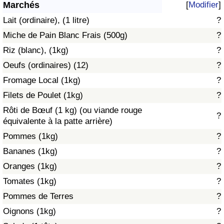
Marchés
[
Modifier
]
Soins de santé
Lait (ordinaire), (1 litre)
?
Miche de Pain Blanc Frais (500g)
?
Indice des soins de santé (Actuel)
Riz (blanc), (1kg)
?
Oeufs (ordinaires) (12)
?
Indice des soins de santé
Fromage Local (1kg)
?
Indice des soins de santé par Pays
Filets de Poulet (1kg)
?
Rôti de Bœuf (1 kg) (ou viande rouge
?
Pollution
équivalente à la patte arrière)
Pommes (1kg)
?
Indice de Pollution (Actuel)
Bananes (1kg)
?
Oranges (1kg)
?
Indice de pollution
Tomates (1kg)
?
Indice de Pollution par Pays
Pommes de Terres
?
Oignons (1kg)
?
Trafic