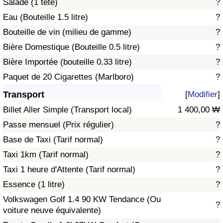
Salade (1 tête)
?
Eau (Bouteille 1.5 litre)
?
Indice de Trafic
Bouteille de vin (milieu de gamme)
?
Bière Domestique (Bouteille 0.5 litre)
?
Indice de Trafic (Actuel)
Bière Importée (bouteille 0.33 litre)
?
Indice de Trafic par Pays
Paquet de 20 Cigarettes (Marlboro)
?
Transport
[
Modifier
]
Billet Aller Simple (Transport local)
1 400,00 ₩
Passe mensuel (Prix régulier)
?
Base de Taxi (Tarif normal)
?
Taxi 1km (Tarif normal)
?
Taxi 1 heure d'Attente (Tarif normal)
?
Essence (1 litre)
?
Volkswagen Golf 1.4 90 KW Tendance (Ou
?
voiture neuve équivalente)