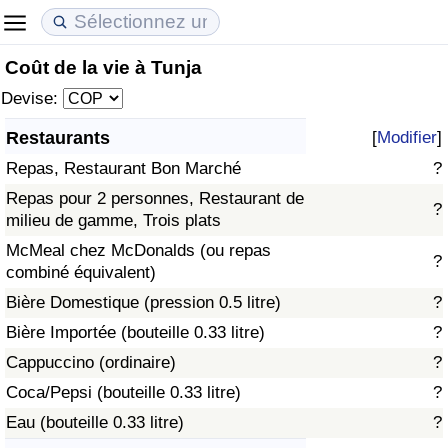
Coût de la vie à Tunja
Coût de la vie
Prix de l'immobilier
Qualité de Vie
Devise:
Indice du Coût de la Vie (Actuel)
Indice des Prix de l'immobilier (Actuel)
Indice de Qualité de Vie
Restaurants
[
Modifier
]
Repas, Restaurant Bon Marché
?
Indice du Coût de la Vie
Indice des Prix de l'immobilier
Indice de Qualité de Vie (Actuel)
Repas pour 2 personnes, Restaurant de
?
milieu de gamme, Trois plats
Indice du coût de la vie par pays
Indice des Prix de l'immobilier par Pays
Indice de qualité de vie par pays
McMeal chez McDonalds (ou repas
?
combiné équivalent)
à Akaba
Criminalité
Bière Domestique (pression 0.5 litre)
?
Indice de Criminalité (Actuel)
Bière Importée (bouteille 0.33 litre)
?
Cappuccino (ordinaire)
?
Indice de Criminalité
Coca/Pepsi (bouteille 0.33 litre)
?
Eau (bouteille 0.33 litre)
?
Indice de criminalité par pays