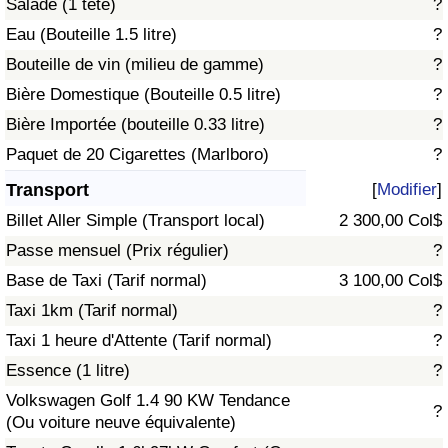
Salade (1 tête)
?
Eau (Bouteille 1.5 litre)
?
Indice de Trafic
Bouteille de vin (milieu de gamme)
?
Bière Domestique (Bouteille 0.5 litre)
?
Indice de Trafic (Actuel)
Bière Importée (bouteille 0.33 litre)
?
Indice de Trafic par Pays
Paquet de 20 Cigarettes (Marlboro)
?
Transport
[
Modifier
]
Billet Aller Simple (Transport local)
2 300,00 Col$
Passe mensuel (Prix régulier)
?
Base de Taxi (Tarif normal)
3 100,00 Col$
Taxi 1km (Tarif normal)
?
Taxi 1 heure d'Attente (Tarif normal)
?
Essence (1 litre)
?
Volkswagen Golf 1.4 90 KW Tendance
?
(Ou voiture neuve équivalente)