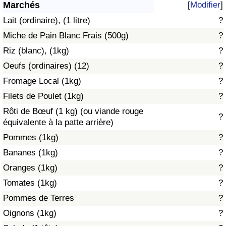
Marchés
[
Modifier
]
Soins de santé
Lait (ordinaire), (1 litre)
?
Miche de Pain Blanc Frais (500g)
?
Indice des soins de santé (Actuel)
Riz (blanc), (1kg)
?
Oeufs (ordinaires) (12)
?
Indice des soins de santé
Fromage Local (1kg)
?
Indice des soins de santé par Pays
Filets de Poulet (1kg)
?
Rôti de Bœuf (1 kg) (ou viande rouge
?
Pollution
équivalente à la patte arrière)
Pommes (1kg)
?
Indice de Pollution (Actuel)
Bananes (1kg)
?
Oranges (1kg)
?
Indice de pollution
Tomates (1kg)
?
Indice de Pollution par Pays
Pommes de Terres
?
Oignons (1kg)
?
Trafic