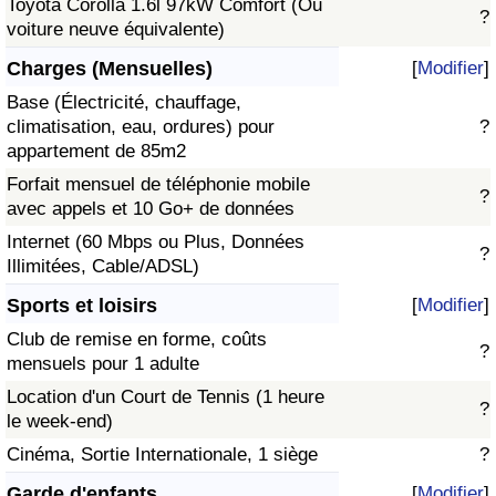
Toyota Corolla 1.6l 97kW Comfort (Ou
?
voiture neuve équivalente)
Charges (Mensuelles)
[
Modifier
]
Base (Électricité, chauffage,
climatisation, eau, ordures) pour
?
appartement de 85m2
Forfait mensuel de téléphonie mobile
?
avec appels et 10 Go+ de données
Internet (60 Mbps ou Plus, Données
?
Illimitées, Cable/ADSL)
Sports et loisirs
[
Modifier
]
Club de remise en forme, coûts
?
mensuels pour 1 adulte
Location d'un Court de Tennis (1 heure
?
le week-end)
Cinéma, Sortie Internationale, 1 siège
?
Garde d'enfants
[
Modifier
]