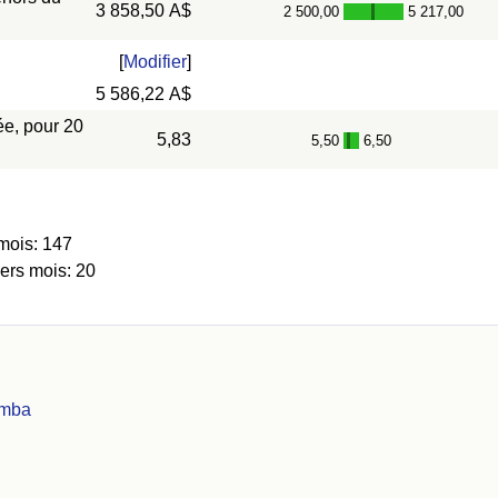
3 858,50 A$
2 500,00
5 217,00
-
[
Modifier
]
5 586,22 A$
ée, pour 20
5,83
5,50
6,50
-
mois: 147
iers mois: 20
omba