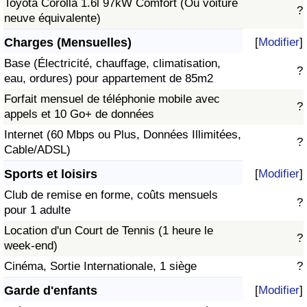
Toyota Corolla 1.6l 97kW Comfort (Ou voiture
?
neuve équivalente)
Charges (Mensuelles)
[
Modifier
]
Base (Électricité, chauffage, climatisation,
?
eau, ordures) pour appartement de 85m2
Forfait mensuel de téléphonie mobile avec
?
appels et 10 Go+ de données
Internet (60 Mbps ou Plus, Données Illimitées,
?
Cable/ADSL)
Sports et loisirs
[
Modifier
]
Club de remise en forme, coûts mensuels
?
pour 1 adulte
Location d'un Court de Tennis (1 heure le
?
week-end)
Cinéma, Sortie Internationale, 1 siège
?
Garde d'enfants
[
Modifier
]