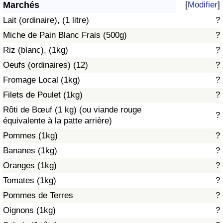
Marchés
[
Modifier
]
Soins de santé
Lait (ordinaire), (1 litre)
?
Miche de Pain Blanc Frais (500g)
?
Indice des soins de santé (Actuel)
Riz (blanc), (1kg)
?
Oeufs (ordinaires) (12)
?
Indice des soins de santé
Fromage Local (1kg)
?
Indice des soins de santé par Pays
Filets de Poulet (1kg)
?
Rôti de Bœuf (1 kg) (ou viande rouge
?
Pollution
équivalente à la patte arrière)
Pommes (1kg)
?
Indice de Pollution (Actuel)
Bananes (1kg)
?
Oranges (1kg)
?
Indice de pollution
Tomates (1kg)
?
Indice de Pollution par Pays
Pommes de Terres
?
Oignons (1kg)
?
Trafic