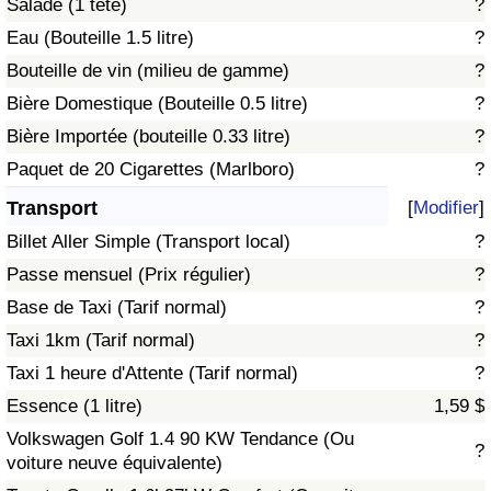
Salade (1 tête)
?
Eau (Bouteille 1.5 litre)
?
Indice de Trafic
Bouteille de vin (milieu de gamme)
?
Bière Domestique (Bouteille 0.5 litre)
?
Indice de Trafic (Actuel)
Bière Importée (bouteille 0.33 litre)
?
Indice de Trafic par Pays
Paquet de 20 Cigarettes (Marlboro)
?
Transport
[
Modifier
]
Billet Aller Simple (Transport local)
?
Passe mensuel (Prix régulier)
?
Base de Taxi (Tarif normal)
?
Taxi 1km (Tarif normal)
?
Taxi 1 heure d'Attente (Tarif normal)
?
Essence (1 litre)
1,59 $
Volkswagen Golf 1.4 90 KW Tendance (Ou
?
voiture neuve équivalente)