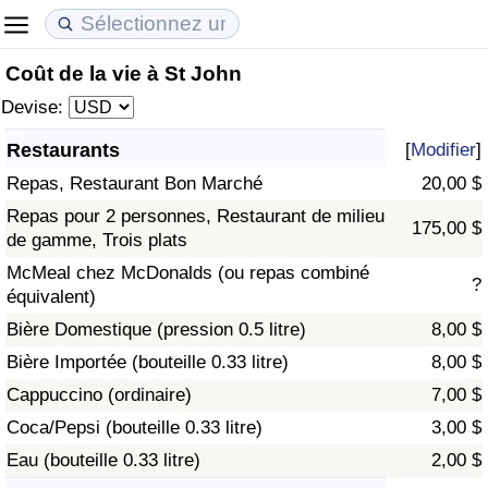
Coût de la vie à St John
Coût de la vie
Prix de l'immobilier
Qualité de Vie
Devise:
Indice du Coût de la Vie (Actuel)
Indice des Prix de l'immobilier (Actuel)
Indice de Qualité de Vie
Restaurants
[
Modifier
]
Repas, Restaurant Bon Marché
20,00 $
Indice du Coût de la Vie
Indice des Prix de l'immobilier
Indice de Qualité de Vie (Actuel)
Repas pour 2 personnes, Restaurant de milieu
175,00 $
de gamme, Trois plats
Indice du coût de la vie par pays
Indice des Prix de l'immobilier par Pays
Indice de qualité de vie par pays
McMeal chez McDonalds (ou repas combiné
?
équivalent)
à Akaba
Criminalité
Bière Domestique (pression 0.5 litre)
8,00 $
Indice de Criminalité (Actuel)
Bière Importée (bouteille 0.33 litre)
8,00 $
Cappuccino (ordinaire)
7,00 $
Indice de Criminalité
Coca/Pepsi (bouteille 0.33 litre)
3,00 $
Eau (bouteille 0.33 litre)
2,00 $
Indice de criminalité par pays