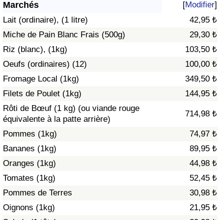
Marchés
[
Modifier
]
Soins de santé
Lait (ordinaire), (1 litre)
42,95 ₺
Miche de Pain Blanc Frais (500g)
29,30 ₺
Indice des soins de santé (Actuel)
Riz (blanc), (1kg)
103,50 ₺
Oeufs (ordinaires) (12)
100,00 ₺
Indice des soins de santé
Fromage Local (1kg)
349,50 ₺
Indice des soins de santé par Pays
Filets de Poulet (1kg)
144,95 ₺
Rôti de Bœuf (1 kg) (ou viande rouge
714,98 ₺
Pollution
équivalente à la patte arrière)
Pommes (1kg)
74,97 ₺
Indice de Pollution (Actuel)
Bananes (1kg)
89,95 ₺
Oranges (1kg)
44,98 ₺
Indice de pollution
Tomates (1kg)
52,45 ₺
Indice de Pollution par Pays
Pommes de Terres
30,98 ₺
Oignons (1kg)
21,95 ₺
Trafic