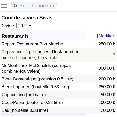
Coût de la vie à Sivas
Coût de la vie
Prix de l'immobilier
Qualité de Vie
Devise:
Indice du Coût de la Vie (Actuel)
Indice des Prix de l'immobilier (Actuel)
Indice de Qualité de Vie
Restaurants
[
Modifier
]
Repas, Restaurant Bon Marché
250,00 ₺
Indice du Coût de la Vie
Indice des Prix de l'immobilier
Indice de Qualité de Vie (Actuel)
Repas pour 2 personnes, Restaurant de
?
milieu de gamme, Trois plats
Indice du coût de la vie par pays
Indice des Prix de l'immobilier par Pays
Indice de qualité de vie par pays
McMeal chez McDonalds (ou repas
300,00 ₺
combiné équivalent)
à Akaba
Criminalité
Bière Domestique (pression 0.5 litre)
200,00 ₺
Indice de Criminalité (Actuel)
Bière Importée (bouteille 0.33 litre)
250,00 ₺
Cappuccino (ordinaire)
150,00 ₺
Indice de Criminalité
Coca/Pepsi (bouteille 0.33 litre)
100,00 ₺
Eau (bouteille 0.33 litre)
20,00 ₺
Indice de criminalité par pays