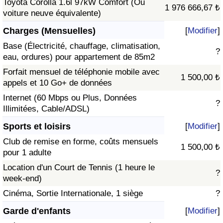
Toyota Corolla 1.6l 97kW Comfort (Ou
1 976 666,67 ₺
voiture neuve équivalente)
Charges (Mensuelles)
[
Modifier
]
Base (Électricité, chauffage, climatisation,
?
eau, ordures) pour appartement de 85m2
Forfait mensuel de téléphonie mobile avec
1 500,00 ₺
appels et 10 Go+ de données
Internet (60 Mbps ou Plus, Données
?
Illimitées, Cable/ADSL)
Sports et loisirs
[
Modifier
]
Club de remise en forme, coûts mensuels
1 500,00 ₺
pour 1 adulte
Location d'un Court de Tennis (1 heure le
?
week-end)
Cinéma, Sortie Internationale, 1 siège
?
Garde d'enfants
[
Modifier
]