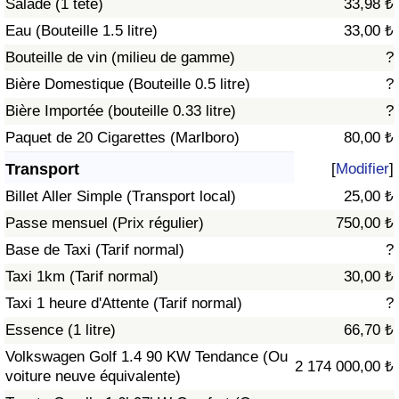
Salade (1 tête)
33,98 ₺
Eau (Bouteille 1.5 litre)
33,00 ₺
Indice de Trafic
Bouteille de vin (milieu de gamme)
?
Bière Domestique (Bouteille 0.5 litre)
?
Indice de Trafic (Actuel)
Bière Importée (bouteille 0.33 litre)
?
Indice de Trafic par Pays
Paquet de 20 Cigarettes (Marlboro)
80,00 ₺
Transport
[
Modifier
]
Billet Aller Simple (Transport local)
25,00 ₺
Passe mensuel (Prix régulier)
750,00 ₺
Base de Taxi (Tarif normal)
?
Taxi 1km (Tarif normal)
30,00 ₺
Taxi 1 heure d'Attente (Tarif normal)
?
Essence (1 litre)
66,70 ₺
Volkswagen Golf 1.4 90 KW Tendance (Ou
2 174 000,00 ₺
voiture neuve équivalente)