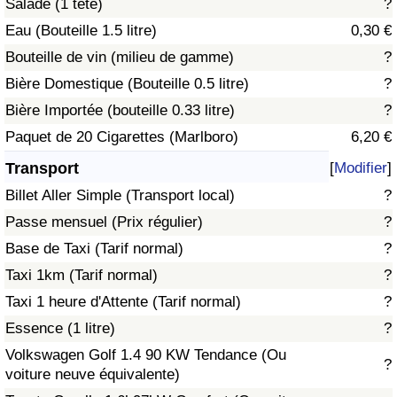
Salade (1 tête)
?
Eau (Bouteille 1.5 litre)
0,30 €
Indice de Trafic
Bouteille de vin (milieu de gamme)
?
Bière Domestique (Bouteille 0.5 litre)
?
Indice de Trafic (Actuel)
Bière Importée (bouteille 0.33 litre)
?
Indice de Trafic par Pays
Paquet de 20 Cigarettes (Marlboro)
6,20 €
Transport
[
Modifier
]
Billet Aller Simple (Transport local)
?
Passe mensuel (Prix régulier)
?
Base de Taxi (Tarif normal)
?
Taxi 1km (Tarif normal)
?
Taxi 1 heure d'Attente (Tarif normal)
?
Essence (1 litre)
?
Volkswagen Golf 1.4 90 KW Tendance (Ou
?
voiture neuve équivalente)