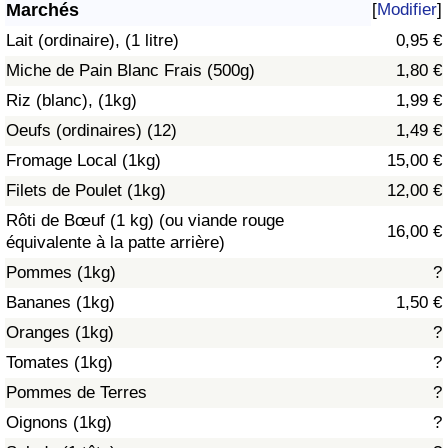
Marchés
[
Modifier
]
Soins de santé
Lait (ordinaire), (1 litre)
0,95 €
Miche de Pain Blanc Frais (500g)
1,80 €
Indice des soins de santé (Actuel)
Riz (blanc), (1kg)
1,99 €
Oeufs (ordinaires) (12)
1,49 €
Indice des soins de santé
Fromage Local (1kg)
15,00 €
Indice des soins de santé par Pays
Filets de Poulet (1kg)
12,00 €
Rôti de Bœuf (1 kg) (ou viande rouge
16,00 €
Pollution
équivalente à la patte arrière)
Pommes (1kg)
?
Indice de Pollution (Actuel)
Bananes (1kg)
1,50 €
Oranges (1kg)
?
Indice de pollution
Tomates (1kg)
?
Indice de Pollution par Pays
Pommes de Terres
?
Oignons (1kg)
?
Trafic