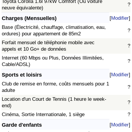
Toyota Corolla 1.6l 97kW Comfort (Ou voiture
?
neuve équivalente)
Charges (Mensuelles)
[
Modifier
]
Base (Électricité, chauffage, climatisation, eau,
?
ordures) pour appartement de 85m2
Forfait mensuel de téléphonie mobile avec
?
appels et 10 Go+ de données
Internet (60 Mbps ou Plus, Données Illimitées,
?
Cable/ADSL)
Sports et loisirs
[
Modifier
]
Club de remise en forme, coûts mensuels pour 1
?
adulte
Location d'un Court de Tennis (1 heure le week-
?
end)
Cinéma, Sortie Internationale, 1 siège
?
Garde d'enfants
[
Modifier
]