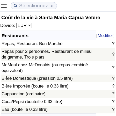
Coût de la vie à Santa Maria Capua Vetere
Coût de la vie
Prix de l'immobilier
Qualité de Vie
Devise:
Indice du Coût de la Vie (Actuel)
Indice des Prix de l'immobilier (Actuel)
Indice de Qualité de Vie
Restaurants
[
Modifier
]
Repas, Restaurant Bon Marché
?
Indice du Coût de la Vie
Indice des Prix de l'immobilier
Indice de Qualité de Vie (Actuel)
Repas pour 2 personnes, Restaurant de milieu
?
de gamme, Trois plats
Indice du coût de la vie par pays
Indice des Prix de l'immobilier par Pays
Indice de qualité de vie par pays
McMeal chez McDonalds (ou repas combiné
?
équivalent)
à Akaba
Criminalité
Bière Domestique (pression 0.5 litre)
?
Indice de Criminalité (Actuel)
Bière Importée (bouteille 0.33 litre)
?
Cappuccino (ordinaire)
?
Indice de Criminalité
Coca/Pepsi (bouteille 0.33 litre)
?
Eau (bouteille 0.33 litre)
?
Indice de criminalité par pays