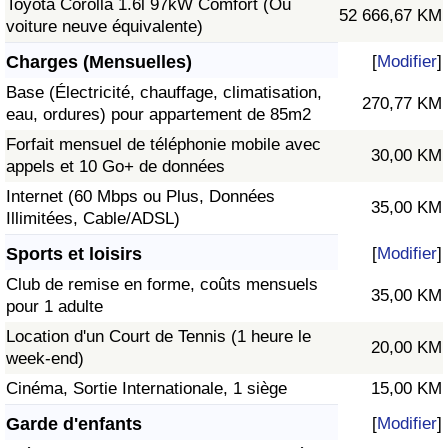
Toyota Corolla 1.6l 97kW Comfort (Ou
52 666,67 KM
voiture neuve équivalente)
Charges (Mensuelles)
[
Modifier
]
Base (Électricité, chauffage, climatisation,
270,77 KM
eau, ordures) pour appartement de 85m2
Forfait mensuel de téléphonie mobile avec
30,00 KM
appels et 10 Go+ de données
Internet (60 Mbps ou Plus, Données
35,00 KM
Illimitées, Cable/ADSL)
Sports et loisirs
[
Modifier
]
Club de remise en forme, coûts mensuels
35,00 KM
pour 1 adulte
Location d'un Court de Tennis (1 heure le
20,00 KM
week-end)
Cinéma, Sortie Internationale, 1 siège
15,00 KM
Garde d'enfants
[
Modifier
]