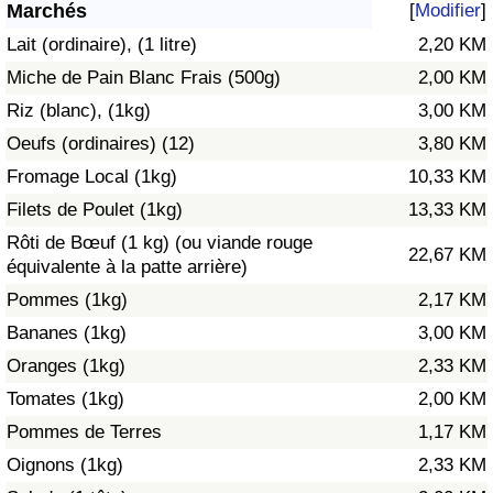
Marchés
[
Modifier
]
Soins de santé
Lait (ordinaire), (1 litre)
2,20 KM
Miche de Pain Blanc Frais (500g)
2,00 KM
Indice des soins de santé (Actuel)
Riz (blanc), (1kg)
3,00 KM
Oeufs (ordinaires) (12)
3,80 KM
Indice des soins de santé
Fromage Local (1kg)
10,33 KM
Indice des soins de santé par Pays
Filets de Poulet (1kg)
13,33 KM
Rôti de Bœuf (1 kg) (ou viande rouge
22,67 KM
Pollution
équivalente à la patte arrière)
Pommes (1kg)
2,17 KM
Indice de Pollution (Actuel)
Bananes (1kg)
3,00 KM
Oranges (1kg)
2,33 KM
Indice de pollution
Tomates (1kg)
2,00 KM
Indice de Pollution par Pays
Pommes de Terres
1,17 KM
Oignons (1kg)
2,33 KM
Trafic