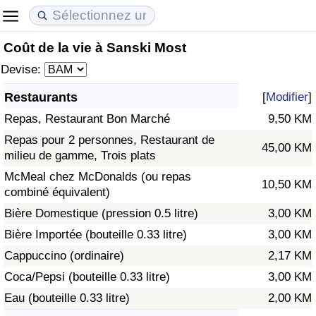
Coût de la vie à Sanski Most
Coût de la vie
Prix de l'immobilier
Qualité de Vie
Devise:
Indice du Coût de la Vie (Actuel)
Indice des Prix de l'immobilier (Actuel)
Indice de Qualité de Vie
Restaurants
[
Modifier
]
Repas, Restaurant Bon Marché
9,50 KM
Indice du Coût de la Vie
Indice des Prix de l'immobilier
Indice de Qualité de Vie (Actuel)
Repas pour 2 personnes, Restaurant de
45,00 KM
milieu de gamme, Trois plats
Indice du coût de la vie par pays
Indice des Prix de l'immobilier par Pays
Indice de qualité de vie par pays
McMeal chez McDonalds (ou repas
10,50 KM
combiné équivalent)
à Akaba
Criminalité
Bière Domestique (pression 0.5 litre)
3,00 KM
Indice de Criminalité (Actuel)
Bière Importée (bouteille 0.33 litre)
3,00 KM
Cappuccino (ordinaire)
2,17 KM
Indice de Criminalité
Coca/Pepsi (bouteille 0.33 litre)
3,00 KM
Eau (bouteille 0.33 litre)
2,00 KM
Indice de criminalité par pays