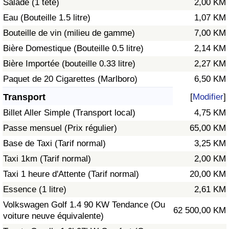
Salade (1 tête)
2,00 KM
Eau (Bouteille 1.5 litre)
1,07 KM
Indice de Trafic
Bouteille de vin (milieu de gamme)
7,00 KM
Bière Domestique (Bouteille 0.5 litre)
2,14 KM
Indice de Trafic (Actuel)
Bière Importée (bouteille 0.33 litre)
2,27 KM
Indice de Trafic par Pays
Paquet de 20 Cigarettes (Marlboro)
6,50 KM
Transport
[
Modifier
]
Billet Aller Simple (Transport local)
4,75 KM
Passe mensuel (Prix régulier)
65,00 KM
Base de Taxi (Tarif normal)
3,25 KM
Taxi 1km (Tarif normal)
2,00 KM
Taxi 1 heure d'Attente (Tarif normal)
20,00 KM
Essence (1 litre)
2,61 KM
Volkswagen Golf 1.4 90 KW Tendance (Ou
62 500,00 KM
voiture neuve équivalente)