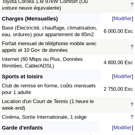
Toyota Corolla 1.6l 97kW Comfort (Ou
?
voiture neuve équivalente)
Charges (Mensuelles)
[
Modifier
]
Base (Électricité, chauffage, climatisation,
6 000,00 Esc
eau, ordures) pour appartement de 85m2
Forfait mensuel de téléphonie mobile avec
?
appels et 10 Go+ de données
Internet (60 Mbps ou Plus, Données
4 800,00 Esc
Illimitées, Cable/ADSL)
Sports et loisirs
[
Modifier
]
Club de remise en forme, coûts mensuels
2 750,00 Esc
pour 1 adulte
Location d'un Court de Tennis (1 heure le
?
week-end)
Cinéma, Sortie Internationale, 1 siège
?
Garde d'enfants
[
Modifier
]