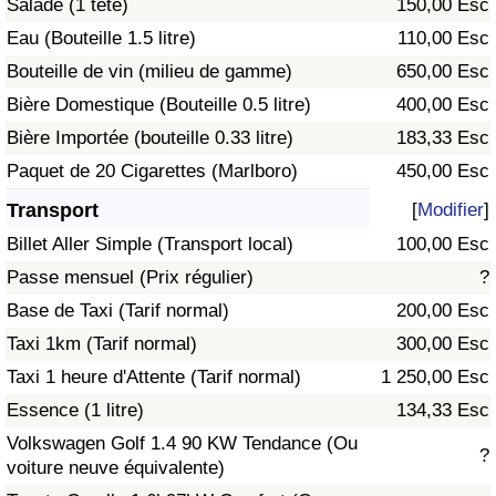
Salade (1 tête)
150,00 Esc
Eau (Bouteille 1.5 litre)
110,00 Esc
Indice de Trafic
Bouteille de vin (milieu de gamme)
650,00 Esc
Bière Domestique (Bouteille 0.5 litre)
400,00 Esc
Indice de Trafic (Actuel)
Bière Importée (bouteille 0.33 litre)
183,33 Esc
Indice de Trafic par Pays
Paquet de 20 Cigarettes (Marlboro)
450,00 Esc
Transport
[
Modifier
]
Billet Aller Simple (Transport local)
100,00 Esc
Passe mensuel (Prix régulier)
?
Base de Taxi (Tarif normal)
200,00 Esc
Taxi 1km (Tarif normal)
300,00 Esc
Taxi 1 heure d'Attente (Tarif normal)
1 250,00 Esc
Essence (1 litre)
134,33 Esc
Volkswagen Golf 1.4 90 KW Tendance (Ou
?
voiture neuve équivalente)