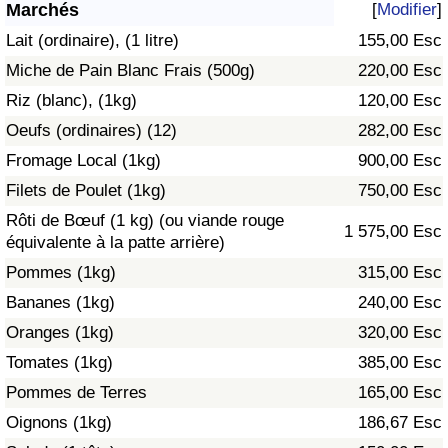
Marchés
[
Modifier
]
Soins de santé
Lait (ordinaire), (1 litre)
155,00 Esc
Miche de Pain Blanc Frais (500g)
220,00 Esc
Indice des soins de santé (Actuel)
Riz (blanc), (1kg)
120,00 Esc
Oeufs (ordinaires) (12)
282,00 Esc
Indice des soins de santé
Fromage Local (1kg)
900,00 Esc
Indice des soins de santé par Pays
Filets de Poulet (1kg)
750,00 Esc
Rôti de Bœuf (1 kg) (ou viande rouge
1 575,00 Esc
Pollution
équivalente à la patte arrière)
Pommes (1kg)
315,00 Esc
Indice de Pollution (Actuel)
Bananes (1kg)
240,00 Esc
Oranges (1kg)
320,00 Esc
Indice de pollution
Tomates (1kg)
385,00 Esc
Indice de Pollution par Pays
Pommes de Terres
165,00 Esc
Oignons (1kg)
186,67 Esc
Trafic