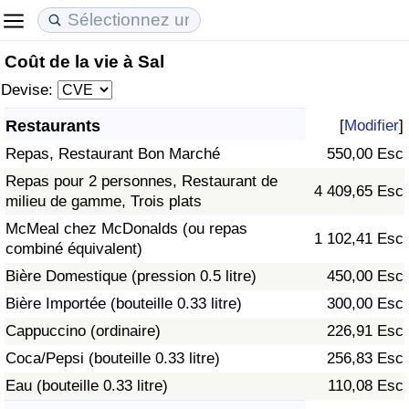
Coût de la vie à Sal
Coût de la vie
Prix de l'immobilier
Qualité de Vie
Devise:
Indice du Coût de la Vie (Actuel)
Indice des Prix de l'immobilier (Actuel)
Indice de Qualité de Vie
Restaurants
[
Modifier
]
Repas, Restaurant Bon Marché
550,00 Esc
Indice du Coût de la Vie
Indice des Prix de l'immobilier
Indice de Qualité de Vie (Actuel)
Repas pour 2 personnes, Restaurant de
4 409,65 Esc
milieu de gamme, Trois plats
Indice du coût de la vie par pays
Indice des Prix de l'immobilier par Pays
Indice de qualité de vie par pays
McMeal chez McDonalds (ou repas
1 102,41 Esc
combiné équivalent)
à Akaba
Criminalité
Bière Domestique (pression 0.5 litre)
450,00 Esc
Indice de Criminalité (Actuel)
Bière Importée (bouteille 0.33 litre)
300,00 Esc
Cappuccino (ordinaire)
226,91 Esc
Indice de Criminalité
Coca/Pepsi (bouteille 0.33 litre)
256,83 Esc
Eau (bouteille 0.33 litre)
110,08 Esc
Indice de criminalité par pays