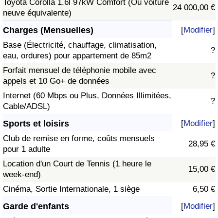
Toyota Corolla 1.6l 97kW Comfort (Ou voiture
24 000,00 €
neuve équivalente)
Charges (Mensuelles)
[
Modifier
]
Base (Électricité, chauffage, climatisation,
?
eau, ordures) pour appartement de 85m2
Forfait mensuel de téléphonie mobile avec
?
appels et 10 Go+ de données
Internet (60 Mbps ou Plus, Données Illimitées,
?
Cable/ADSL)
Sports et loisirs
[
Modifier
]
Club de remise en forme, coûts mensuels
28,95 €
pour 1 adulte
Location d'un Court de Tennis (1 heure le
15,00 €
week-end)
Cinéma, Sortie Internationale, 1 siège
6,50 €
Garde d'enfants
[
Modifier
]