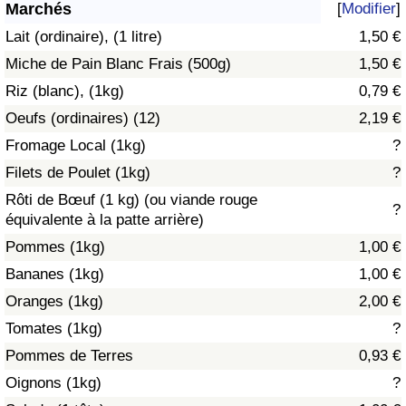
Marchés
[
Modifier
]
Soins de santé
Lait (ordinaire), (1 litre)
1,50 €
Miche de Pain Blanc Frais (500g)
1,50 €
Indice des soins de santé (Actuel)
Riz (blanc), (1kg)
0,79 €
Oeufs (ordinaires) (12)
2,19 €
Indice des soins de santé
Fromage Local (1kg)
?
Indice des soins de santé par Pays
Filets de Poulet (1kg)
?
Rôti de Bœuf (1 kg) (ou viande rouge
?
Pollution
équivalente à la patte arrière)
Pommes (1kg)
1,00 €
Indice de Pollution (Actuel)
Bananes (1kg)
1,00 €
Oranges (1kg)
2,00 €
Indice de pollution
Tomates (1kg)
?
Indice de Pollution par Pays
Pommes de Terres
0,93 €
Oignons (1kg)
?
Trafic