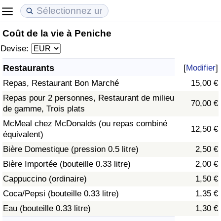
Coût de la vie à Peniche
Coût de la vie
Prix de l'immobilier
Qualité de Vie
Devise:
Indice du Coût de la Vie (Actuel)
Indice des Prix de l'immobilier (Actuel)
Indice de Qualité de Vie
Restaurants
[
Modifier
]
Repas, Restaurant Bon Marché
15,00 €
Indice du Coût de la Vie
Indice des Prix de l'immobilier
Indice de Qualité de Vie (Actuel)
Repas pour 2 personnes, Restaurant de milieu
70,00 €
de gamme, Trois plats
Indice du coût de la vie par pays
Indice des Prix de l'immobilier par Pays
Indice de qualité de vie par pays
McMeal chez McDonalds (ou repas combiné
12,50 €
équivalent)
à Akaba
Criminalité
Bière Domestique (pression 0.5 litre)
2,50 €
Indice de Criminalité (Actuel)
Bière Importée (bouteille 0.33 litre)
2,00 €
Cappuccino (ordinaire)
1,50 €
Indice de Criminalité
Coca/Pepsi (bouteille 0.33 litre)
1,35 €
Eau (bouteille 0.33 litre)
1,30 €
Indice de criminalité par pays