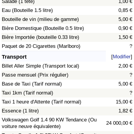
Salade (1 tête)
1,00 €
Eau (Bouteille 1.5 litre)
0,85 €
Indice de Trafic
Bouteille de vin (milieu de gamme)
5,00 €
Bière Domestique (Bouteille 0.5 litre)
0,90 €
Indice de Trafic (Actuel)
Bière Importée (bouteille 0.33 litre)
1,50 €
Indice de Trafic par Pays
Paquet de 20 Cigarettes (Marlboro)
?
Transport
[
Modifier
]
Billet Aller Simple (Transport local)
2,00 €
Passe mensuel (Prix régulier)
?
Base de Taxi (Tarif normal)
5,00 €
Taxi 1km (Tarif normal)
?
Taxi 1 heure d'Attente (Tarif normal)
15,00 €
Essence (1 litre)
1,82 €
Volkswagen Golf 1.4 90 KW Tendance (Ou
24 000,00 €
voiture neuve équivalente)