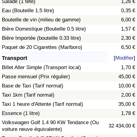
Salade (1 tête)
1,26 €
Eau (Bouteille 1.5 litre)
0,35 €
Indice de Trafic
Bouteille de vin (milieu de gamme)
6,00 €
Bière Domestique (Bouteille 0.5 litre)
1,57 €
Indice de Trafic (Actuel)
Bière Importée (bouteille 0.33 litre)
2,30 €
Indice de Trafic par Pays
Paquet de 20 Cigarettes (Marlboro)
6,50 €
Transport
[
Modifier
]
Billet Aller Simple (Transport local)
1,70 €
Passe mensuel (Prix régulier)
45,00 €
Base de Taxi (Tarif normal)
10,00 €
Taxi 1km (Tarif normal)
2,00 €
Taxi 1 heure d'Attente (Tarif normal)
35,00 €
Essence (1 litre)
1,78 €
Volkswagen Golf 1.4 90 KW Tendance (Ou
32 434,00 €
voiture neuve équivalente)