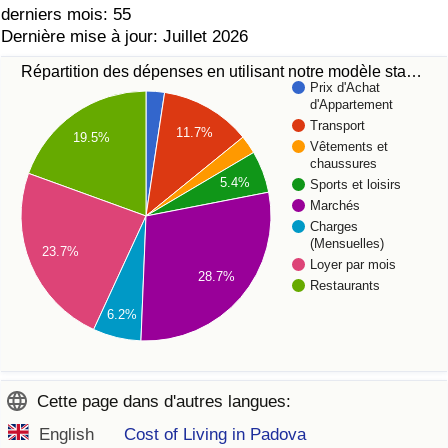
derniers mois: 55
Dernière mise à jour: Juillet 2026
Répartition des dépenses en utilisant notre modèle sta…
Prix d'Achat
d'Appartement
Transport
11.7%
19.5%
Vêtements et
chaussures
5.4%
Sports et loisirs
Marchés
Charges
(Mensuelles)
23.7%
Loyer par mois
28.7%
Restaurants
6.2%
Cette page dans d'autres langues:
English
Cost of Living in Padova