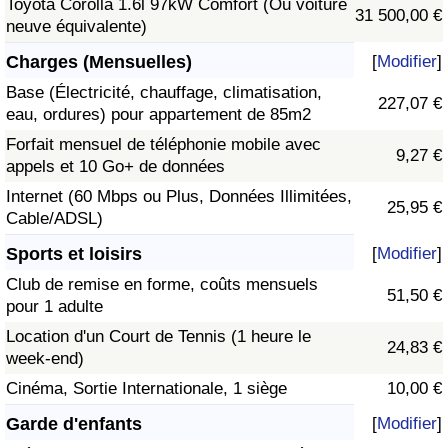
Toyota Corolla 1.6l 97kW Comfort (Ou voiture
31 500,00 €
neuve équivalente)
Charges (Mensuelles)
[
Modifier
]
Base (Électricité, chauffage, climatisation,
227,07 €
eau, ordures) pour appartement de 85m2
Forfait mensuel de téléphonie mobile avec
9,27 €
appels et 10 Go+ de données
Internet (60 Mbps ou Plus, Données Illimitées,
25,95 €
Cable/ADSL)
Sports et loisirs
[
Modifier
]
Club de remise en forme, coûts mensuels
51,50 €
pour 1 adulte
Location d'un Court de Tennis (1 heure le
24,83 €
week-end)
Cinéma, Sortie Internationale, 1 siège
10,00 €
Garde d'enfants
[
Modifier
]