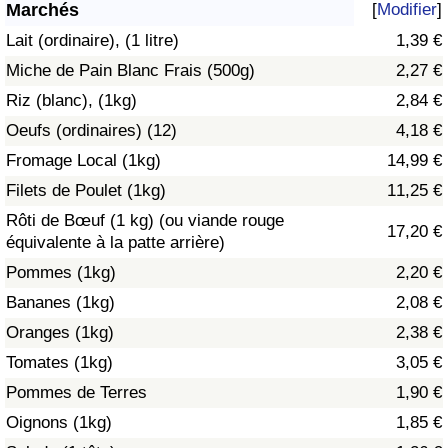
Marchés
[
Modifier
]
Soins de santé
Lait (ordinaire), (1 litre)
1,39 €
Miche de Pain Blanc Frais (500g)
2,27 €
Indice des soins de santé (Actuel)
Riz (blanc), (1kg)
2,84 €
Oeufs (ordinaires) (12)
4,18 €
Indice des soins de santé
Fromage Local (1kg)
14,99 €
Indice des soins de santé par Pays
Filets de Poulet (1kg)
11,25 €
Rôti de Bœuf (1 kg) (ou viande rouge
17,20 €
Pollution
équivalente à la patte arrière)
Pommes (1kg)
2,20 €
Indice de Pollution (Actuel)
Bananes (1kg)
2,08 €
Oranges (1kg)
2,38 €
Indice de pollution
Tomates (1kg)
3,05 €
Indice de Pollution par Pays
Pommes de Terres
1,90 €
Oignons (1kg)
1,85 €
Trafic