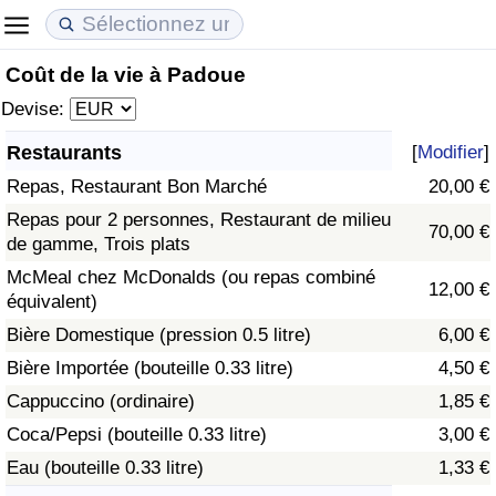
Coût de la vie à Padoue
Coût de la vie
Prix de l'immobilier
Qualité de Vie
Devise:
Indice du Coût de la Vie (Actuel)
Indice des Prix de l'immobilier (Actuel)
Indice de Qualité de Vie
Restaurants
[
Modifier
]
Repas, Restaurant Bon Marché
20,00 €
Indice du Coût de la Vie
Indice des Prix de l'immobilier
Indice de Qualité de Vie (Actuel)
Repas pour 2 personnes, Restaurant de milieu
70,00 €
de gamme, Trois plats
Indice du coût de la vie par pays
Indice des Prix de l'immobilier par Pays
Indice de qualité de vie par pays
McMeal chez McDonalds (ou repas combiné
12,00 €
équivalent)
à Akaba
Criminalité
Bière Domestique (pression 0.5 litre)
6,00 €
Indice de Criminalité (Actuel)
Bière Importée (bouteille 0.33 litre)
4,50 €
Cappuccino (ordinaire)
1,85 €
Indice de Criminalité
Coca/Pepsi (bouteille 0.33 litre)
3,00 €
Eau (bouteille 0.33 litre)
1,33 €
Indice de criminalité par pays