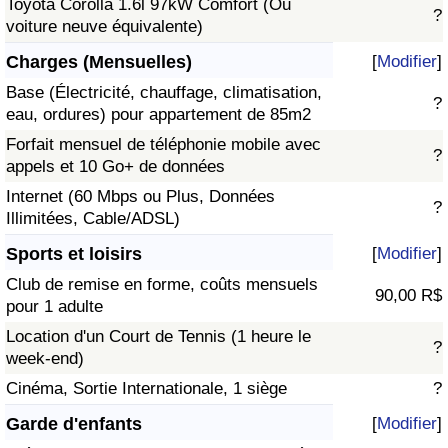
Toyota Corolla 1.6l 97kW Comfort (Ou
?
voiture neuve équivalente)
Charges (Mensuelles)
[
Modifier
]
Base (Électricité, chauffage, climatisation,
?
eau, ordures) pour appartement de 85m2
Forfait mensuel de téléphonie mobile avec
?
appels et 10 Go+ de données
Internet (60 Mbps ou Plus, Données
?
Illimitées, Cable/ADSL)
Sports et loisirs
[
Modifier
]
Club de remise en forme, coûts mensuels
90,00 R$
pour 1 adulte
Location d'un Court de Tennis (1 heure le
?
week-end)
Cinéma, Sortie Internationale, 1 siège
?
Garde d'enfants
[
Modifier
]