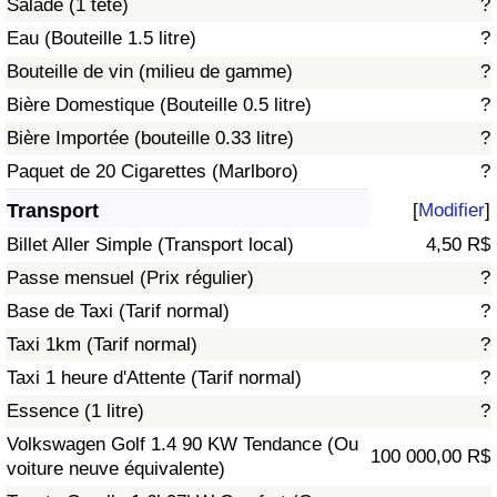
Salade (1 tête)
?
Eau (Bouteille 1.5 litre)
?
Indice de Trafic
Bouteille de vin (milieu de gamme)
?
Bière Domestique (Bouteille 0.5 litre)
?
Indice de Trafic (Actuel)
Bière Importée (bouteille 0.33 litre)
?
Indice de Trafic par Pays
Paquet de 20 Cigarettes (Marlboro)
?
Transport
[
Modifier
]
Billet Aller Simple (Transport local)
4,50 R$
Passe mensuel (Prix régulier)
?
Base de Taxi (Tarif normal)
?
Taxi 1km (Tarif normal)
?
Taxi 1 heure d'Attente (Tarif normal)
?
Essence (1 litre)
?
Volkswagen Golf 1.4 90 KW Tendance (Ou
100 000,00 R$
voiture neuve équivalente)