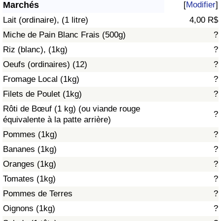
Marchés
[
Modifier
]
Soins de santé
Lait (ordinaire), (1 litre)
4,00 R$
Miche de Pain Blanc Frais (500g)
?
Indice des soins de santé (Actuel)
Riz (blanc), (1kg)
?
Oeufs (ordinaires) (12)
?
Indice des soins de santé
Fromage Local (1kg)
?
Indice des soins de santé par Pays
Filets de Poulet (1kg)
?
Rôti de Bœuf (1 kg) (ou viande rouge
?
Pollution
équivalente à la patte arrière)
Pommes (1kg)
?
Indice de Pollution (Actuel)
Bananes (1kg)
?
Oranges (1kg)
?
Indice de pollution
Tomates (1kg)
?
Indice de Pollution par Pays
Pommes de Terres
?
Oignons (1kg)
?
Trafic