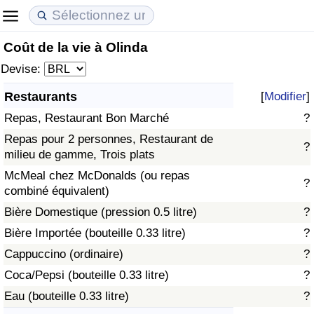
Coût de la vie à Olinda
Coût de la vie
Prix de l'immobilier
Qualité de Vie
Devise:
Indice du Coût de la Vie (Actuel)
Indice des Prix de l'immobilier (Actuel)
Indice de Qualité de Vie
Restaurants
[
Modifier
]
Repas, Restaurant Bon Marché
?
Indice du Coût de la Vie
Indice des Prix de l'immobilier
Indice de Qualité de Vie (Actuel)
Repas pour 2 personnes, Restaurant de
?
milieu de gamme, Trois plats
Indice du coût de la vie par pays
Indice des Prix de l'immobilier par Pays
Indice de qualité de vie par pays
McMeal chez McDonalds (ou repas
?
combiné équivalent)
à Akaba
Criminalité
Bière Domestique (pression 0.5 litre)
?
Indice de Criminalité (Actuel)
Bière Importée (bouteille 0.33 litre)
?
Cappuccino (ordinaire)
?
Indice de Criminalité
Coca/Pepsi (bouteille 0.33 litre)
?
Eau (bouteille 0.33 litre)
?
Indice de criminalité par pays