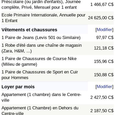
Préscolaire (ou jardin d'enfants), Journée
1 466,67 C$
complète, Privé, Mensuel pour 1 enfant
Ecole Primaire Internationale, Annuelle pour
24 625,00 C$
1 Enfant
Vêtements et chaussures
[
Modifier
]
1 Paire de Jeans (Levis 501 ou Similaire)
97,97 C$
1 Robe d'été dans une chaîne de magasin
121,18 C$
(Zara, H&M, ...)
1 Paire de Chaussures de Course Nike
155,96 C$
(Milieu de gamme)
1 Paire de Chaussures de Sport en Cuir
150,88 C$
pour Hommes
Loyer par mois
[
Modifier
]
Appartement (1 chambre) dans le Centre-
2 427,50 C$
ville
Appartement (1 Chambre) en Dehors du
2 187,50 C$
Centre-ville