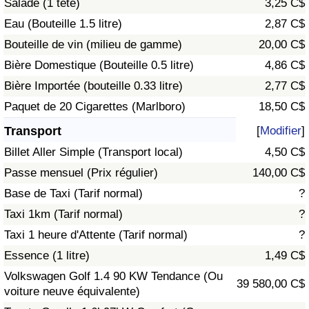
Salade (1 tête)
3,25 C$
Eau (Bouteille 1.5 litre)
2,87 C$
Indice de Trafic
Bouteille de vin (milieu de gamme)
20,00 C$
Bière Domestique (Bouteille 0.5 litre)
4,86 C$
Indice de Trafic (Actuel)
Bière Importée (bouteille 0.33 litre)
2,77 C$
Indice de Trafic par Pays
Paquet de 20 Cigarettes (Marlboro)
18,50 C$
Transport
[
Modifier
]
Billet Aller Simple (Transport local)
4,50 C$
Passe mensuel (Prix régulier)
140,00 C$
Base de Taxi (Tarif normal)
?
Taxi 1km (Tarif normal)
?
Taxi 1 heure d'Attente (Tarif normal)
?
Essence (1 litre)
1,49 C$
Volkswagen Golf 1.4 90 KW Tendance (Ou
39 580,00 C$
voiture neuve équivalente)