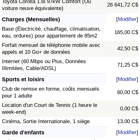
Toyota Corolla 1.6l 97kW Comfort (Ou
26 641,72 C$
voiture neuve équivalente)
Charges (Mensuelles)
[
Modifier
]
Base (Électricité, chauffage, climatisation,
165,00 C$
eau, ordures) pour appartement de 85m2
Forfait mensuel de téléphonie mobile avec
42,50 C$
appels et 10 Go+ de données
Internet (60 Mbps ou Plus, Données
71,25 C$
Illimitées, Cable/ADSL)
Sports et loisirs
[
Modifier
]
Club de remise en forme, coûts mensuels
60,00 C$
pour 1 adulte
Location d'un Court de Tennis (1 heure le
0,00 C$
week-end)
Cinéma, Sortie Internationale, 1 siège
13,00 C$
Garde d'enfants
[
Modifier
]