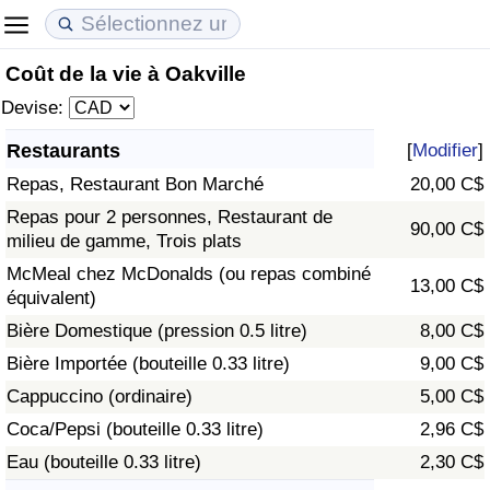
Coût de la vie à Oakville
Coût de la vie
Prix de l'immobilier
Qualité de Vie
Devise:
Indice du Coût de la Vie (Actuel)
Indice des Prix de l'immobilier (Actuel)
Indice de Qualité de Vie
Restaurants
[
Modifier
]
Repas, Restaurant Bon Marché
20,00 C$
Indice du Coût de la Vie
Indice des Prix de l'immobilier
Indice de Qualité de Vie (Actuel)
Repas pour 2 personnes, Restaurant de
90,00 C$
milieu de gamme, Trois plats
Indice du coût de la vie par pays
Indice des Prix de l'immobilier par Pays
Indice de qualité de vie par pays
McMeal chez McDonalds (ou repas combiné
13,00 C$
équivalent)
à Akaba
Criminalité
Bière Domestique (pression 0.5 litre)
8,00 C$
Indice de Criminalité (Actuel)
Bière Importée (bouteille 0.33 litre)
9,00 C$
Cappuccino (ordinaire)
5,00 C$
Indice de Criminalité
Coca/Pepsi (bouteille 0.33 litre)
2,96 C$
Eau (bouteille 0.33 litre)
2,30 C$
Indice de criminalité par pays