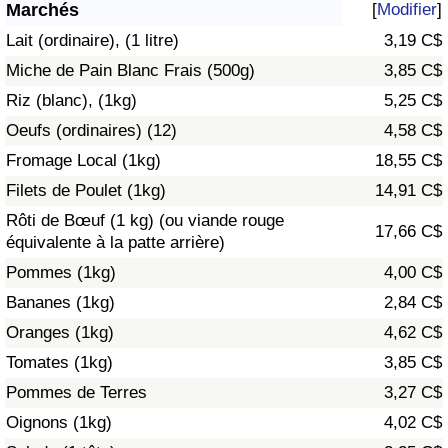
Marchés
[
Modifier
]
Soins de santé
Lait (ordinaire), (1 litre)
3,19 C$
Miche de Pain Blanc Frais (500g)
3,85 C$
Indice des soins de santé (Actuel)
Riz (blanc), (1kg)
5,25 C$
Oeufs (ordinaires) (12)
4,58 C$
Indice des soins de santé
Fromage Local (1kg)
18,55 C$
Indice des soins de santé par Pays
Filets de Poulet (1kg)
14,91 C$
Rôti de Bœuf (1 kg) (ou viande rouge
17,66 C$
Pollution
équivalente à la patte arrière)
Pommes (1kg)
4,00 C$
Indice de Pollution (Actuel)
Bananes (1kg)
2,84 C$
Oranges (1kg)
4,62 C$
Indice de pollution
Tomates (1kg)
3,85 C$
Indice de Pollution par Pays
Pommes de Terres
3,27 C$
Oignons (1kg)
4,02 C$
Trafic