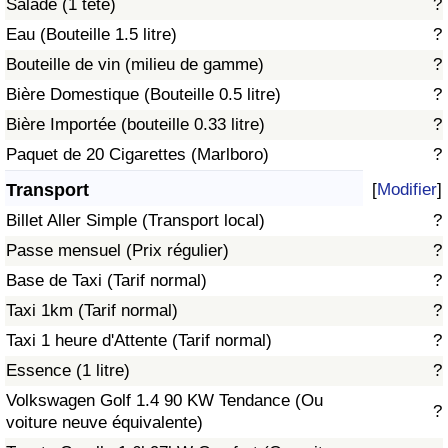
Salade (1 tête)
?
Eau (Bouteille 1.5 litre)
?
Indice de Trafic
Bouteille de vin (milieu de gamme)
?
Bière Domestique (Bouteille 0.5 litre)
?
Indice de Trafic (Actuel)
Bière Importée (bouteille 0.33 litre)
?
Indice de Trafic par Pays
Paquet de 20 Cigarettes (Marlboro)
?
Transport
[
Modifier
]
Billet Aller Simple (Transport local)
?
Passe mensuel (Prix régulier)
?
Base de Taxi (Tarif normal)
?
Taxi 1km (Tarif normal)
?
Taxi 1 heure d'Attente (Tarif normal)
?
Essence (1 litre)
?
Volkswagen Golf 1.4 90 KW Tendance (Ou
?
voiture neuve équivalente)