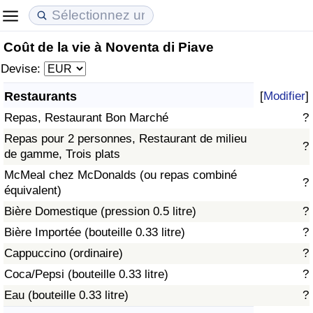
Coût de la vie à Noventa di Piave
Coût de la vie
Prix de l'immobilier
Qualité de Vie
Devise:
Indice du Coût de la Vie (Actuel)
Indice des Prix de l'immobilier (Actuel)
Indice de Qualité de Vie
Restaurants
[
Modifier
]
Repas, Restaurant Bon Marché
?
Indice du Coût de la Vie
Indice des Prix de l'immobilier
Indice de Qualité de Vie (Actuel)
Repas pour 2 personnes, Restaurant de milieu
?
de gamme, Trois plats
Indice du coût de la vie par pays
Indice des Prix de l'immobilier par Pays
Indice de qualité de vie par pays
McMeal chez McDonalds (ou repas combiné
?
équivalent)
à Akaba
Criminalité
Bière Domestique (pression 0.5 litre)
?
Indice de Criminalité (Actuel)
Bière Importée (bouteille 0.33 litre)
?
Cappuccino (ordinaire)
?
Indice de Criminalité
Coca/Pepsi (bouteille 0.33 litre)
?
Eau (bouteille 0.33 litre)
?
Indice de criminalité par pays