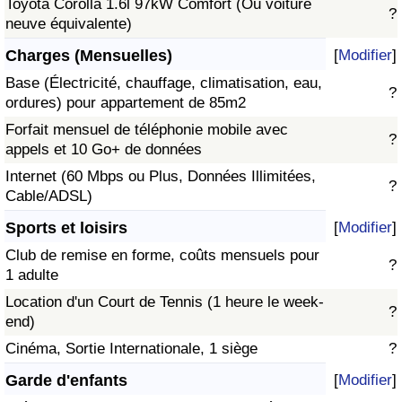
Toyota Corolla 1.6l 97kW Comfort (Ou voiture
?
neuve équivalente)
Charges (Mensuelles)
[
Modifier
]
Base (Électricité, chauffage, climatisation, eau,
?
ordures) pour appartement de 85m2
Forfait mensuel de téléphonie mobile avec
?
appels et 10 Go+ de données
Internet (60 Mbps ou Plus, Données Illimitées,
?
Cable/ADSL)
Sports et loisirs
[
Modifier
]
Club de remise en forme, coûts mensuels pour
?
1 adulte
Location d'un Court de Tennis (1 heure le week-
?
end)
Cinéma, Sortie Internationale, 1 siège
?
Garde d'enfants
[
Modifier
]