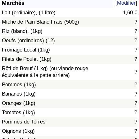
Marchés
[
Modifier
]
Soins de santé
Lait (ordinaire), (1 litre)
1,60 €
Miche de Pain Blanc Frais (500g)
?
Indice des soins de santé (Actuel)
Riz (blanc), (1kg)
?
Oeufs (ordinaires) (12)
?
Indice des soins de santé
Fromage Local (1kg)
?
Indice des soins de santé par Pays
Filets de Poulet (1kg)
?
Rôti de Bœuf (1 kg) (ou viande rouge
?
Pollution
équivalente à la patte arrière)
Pommes (1kg)
?
Indice de Pollution (Actuel)
Bananes (1kg)
?
Oranges (1kg)
?
Indice de pollution
Tomates (1kg)
?
Indice de Pollution par Pays
Pommes de Terres
?
Oignons (1kg)
?
Trafic