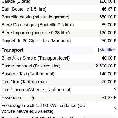
Salade (1 tête)
120,00 ₽
Eau (Bouteille 1.5 litre)
46,67 ₽
Indice de Trafic
Bouteille de vin (milieu de gamme)
550,00 ₽
Bière Domestique (Bouteille 0.5 litre)
85,00 ₽
Indice de Trafic (Actuel)
Bière Importée (bouteille 0.33 litre)
120,00 ₽
Indice de Trafic par Pays
Paquet de 20 Cigarettes (Marlboro)
250,00 ₽
Transport
[
Modifier
]
Billet Aller Simple (Transport local)
40,00 ₽
Passe mensuel (Prix régulier)
2 500,00 ₽
Base de Taxi (Tarif normal)
140,00 ₽
Taxi 1km (Tarif normal)
70,00 ₽
Taxi 1 heure d'Attente (Tarif normal)
?
Essence (1 litre)
81,37 ₽
Volkswagen Golf 1.4 90 KW Tendance (Ou
?
voiture neuve équivalente)