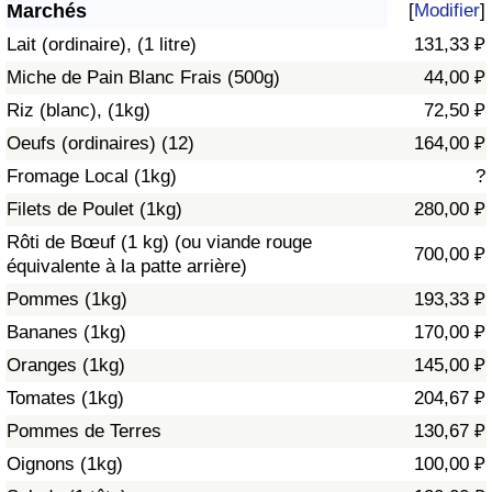
Marchés
[
Modifier
]
Soins de santé
Lait (ordinaire), (1 litre)
131,33 ₽
Miche de Pain Blanc Frais (500g)
44,00 ₽
Indice des soins de santé (Actuel)
Riz (blanc), (1kg)
72,50 ₽
Oeufs (ordinaires) (12)
164,00 ₽
Indice des soins de santé
Fromage Local (1kg)
?
Indice des soins de santé par Pays
Filets de Poulet (1kg)
280,00 ₽
Rôti de Bœuf (1 kg) (ou viande rouge
700,00 ₽
Pollution
équivalente à la patte arrière)
Pommes (1kg)
193,33 ₽
Indice de Pollution (Actuel)
Bananes (1kg)
170,00 ₽
Oranges (1kg)
145,00 ₽
Indice de pollution
Tomates (1kg)
204,67 ₽
Indice de Pollution par Pays
Pommes de Terres
130,67 ₽
Oignons (1kg)
100,00 ₽
Trafic