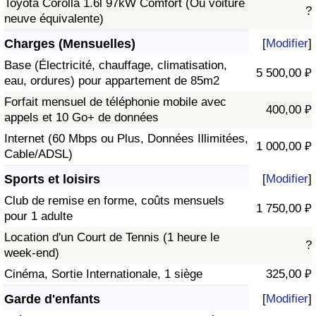
Toyota Corolla 1.6l 97kW Comfort (Ou voiture
?
neuve équivalente)
Charges (Mensuelles)
[
Modifier
]
Base (Électricité, chauffage, climatisation,
5 500,00 ₽
eau, ordures) pour appartement de 85m2
Forfait mensuel de téléphonie mobile avec
400,00 ₽
appels et 10 Go+ de données
Internet (60 Mbps ou Plus, Données Illimitées,
1 000,00 ₽
Cable/ADSL)
Sports et loisirs
[
Modifier
]
Club de remise en forme, coûts mensuels
1 750,00 ₽
pour 1 adulte
Location d'un Court de Tennis (1 heure le
?
week-end)
Cinéma, Sortie Internationale, 1 siège
325,00 ₽
Garde d'enfants
[
Modifier
]