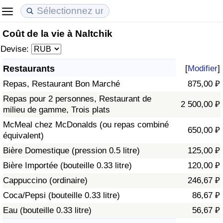
Coût de la vie à Naltchik
Coût de la vie
Prix de l'immobilier
Qualité de Vie
Devise:
Indice du Coût de la Vie (Actuel)
Indice des Prix de l'immobilier (Actuel)
Indice de Qualité de Vie
Restaurants
[
Modifier
]
Repas, Restaurant Bon Marché
875,00 ₽
Indice du Coût de la Vie
Indice des Prix de l'immobilier
Indice de Qualité de Vie (Actuel)
Repas pour 2 personnes, Restaurant de
2 500,00 ₽
milieu de gamme, Trois plats
Indice du coût de la vie par pays
Indice des Prix de l'immobilier par Pays
Indice de qualité de vie par pays
McMeal chez McDonalds (ou repas combiné
650,00 ₽
équivalent)
à Akaba
Criminalité
Bière Domestique (pression 0.5 litre)
125,00 ₽
Indice de Criminalité (Actuel)
Bière Importée (bouteille 0.33 litre)
120,00 ₽
Cappuccino (ordinaire)
246,67 ₽
Indice de Criminalité
Coca/Pepsi (bouteille 0.33 litre)
86,67 ₽
Eau (bouteille 0.33 litre)
56,67 ₽
Indice de criminalité par pays