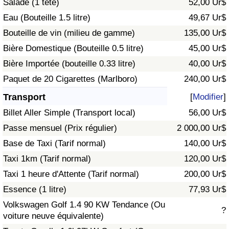
Salade (1 tête)
52,00 Ur$
Eau (Bouteille 1.5 litre)
49,67 Ur$
Indice de Trafic
Bouteille de vin (milieu de gamme)
135,00 Ur$
Bière Domestique (Bouteille 0.5 litre)
45,00 Ur$
Indice de Trafic (Actuel)
Bière Importée (bouteille 0.33 litre)
40,00 Ur$
Indice de Trafic par Pays
Paquet de 20 Cigarettes (Marlboro)
240,00 Ur$
Transport
[
Modifier
]
Billet Aller Simple (Transport local)
56,00 Ur$
Passe mensuel (Prix régulier)
2 000,00 Ur$
Base de Taxi (Tarif normal)
140,00 Ur$
Taxi 1km (Tarif normal)
120,00 Ur$
Taxi 1 heure d'Attente (Tarif normal)
200,00 Ur$
Essence (1 litre)
77,93 Ur$
Volkswagen Golf 1.4 90 KW Tendance (Ou
?
voiture neuve équivalente)