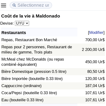
Coût de la vie à Maldonado
Coût de la vie
Prix de l'immobilier
Qualité de Vie
Devise:
Indice du Coût de la Vie (Actuel)
Indice des Prix de l'immobilier (Actuel)
Indice de Qualité de Vie
Restaurants
[
Modifier
]
Repas, Restaurant Bon Marché
700,00 Ur$
Indice du Coût de la Vie
Indice des Prix de l'immobilier
Indice de Qualité de Vie (Actuel)
Repas pour 2 personnes, Restaurant de
2 200,00 Ur$
milieu de gamme, Trois plats
Indice du coût de la vie par pays
Indice des Prix de l'immobilier par Pays
Indice de qualité de vie par pays
McMeal chez McDonalds (ou repas
450,00 Ur$
combiné équivalent)
à Akaba
Criminalité
Bière Domestique (pression 0.5 litre)
80,50 Ur$
Indice de Criminalité (Actuel)
Bière Importée (bouteille 0.33 litre)
120,00 Ur$
Cappuccino (ordinaire)
187,04 Ur$
Indice de Criminalité
Coca/Pepsi (bouteille 0.33 litre)
107,61 Ur$
Eau (bouteille 0.33 litre)
107,61 Ur$
Indice de criminalité par pays