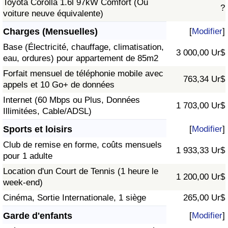
Toyota Corolla 1.6l 97kW Comfort (Ou
?
voiture neuve équivalente)
Charges (Mensuelles)
[
Modifier
]
Base (Électricité, chauffage, climatisation,
3 000,00 Ur$
eau, ordures) pour appartement de 85m2
Forfait mensuel de téléphonie mobile avec
763,34 Ur$
appels et 10 Go+ de données
Internet (60 Mbps ou Plus, Données
1 703,00 Ur$
Illimitées, Cable/ADSL)
Sports et loisirs
[
Modifier
]
Club de remise en forme, coûts mensuels
1 933,33 Ur$
pour 1 adulte
Location d'un Court de Tennis (1 heure le
1 200,00 Ur$
week-end)
Cinéma, Sortie Internationale, 1 siège
265,00 Ur$
Garde d'enfants
[
Modifier
]