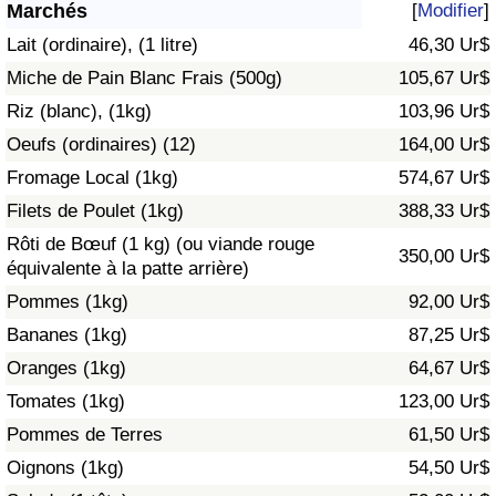
Marchés
[
Modifier
]
Soins de santé
Lait (ordinaire), (1 litre)
46,30 Ur$
Miche de Pain Blanc Frais (500g)
105,67 Ur$
Indice des soins de santé (Actuel)
Riz (blanc), (1kg)
103,96 Ur$
Oeufs (ordinaires) (12)
164,00 Ur$
Indice des soins de santé
Fromage Local (1kg)
574,67 Ur$
Indice des soins de santé par Pays
Filets de Poulet (1kg)
388,33 Ur$
Rôti de Bœuf (1 kg) (ou viande rouge
350,00 Ur$
Pollution
équivalente à la patte arrière)
Pommes (1kg)
92,00 Ur$
Indice de Pollution (Actuel)
Bananes (1kg)
87,25 Ur$
Oranges (1kg)
64,67 Ur$
Indice de pollution
Tomates (1kg)
123,00 Ur$
Indice de Pollution par Pays
Pommes de Terres
61,50 Ur$
Oignons (1kg)
54,50 Ur$
Trafic