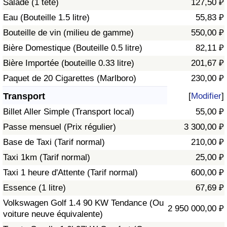
Salade (1 tête)
127,50 ₽
Eau (Bouteille 1.5 litre)
55,83 ₽
Indice de Trafic
Bouteille de vin (milieu de gamme)
550,00 ₽
Bière Domestique (Bouteille 0.5 litre)
82,11 ₽
Indice de Trafic (Actuel)
Bière Importée (bouteille 0.33 litre)
201,67 ₽
Indice de Trafic par Pays
Paquet de 20 Cigarettes (Marlboro)
230,00 ₽
Transport
[
Modifier
]
Billet Aller Simple (Transport local)
55,00 ₽
Passe mensuel (Prix régulier)
3 300,00 ₽
Base de Taxi (Tarif normal)
210,00 ₽
Taxi 1km (Tarif normal)
25,00 ₽
Taxi 1 heure d'Attente (Tarif normal)
600,00 ₽
Essence (1 litre)
67,69 ₽
Volkswagen Golf 1.4 90 KW Tendance (Ou
2 950 000,00 ₽
voiture neuve équivalente)