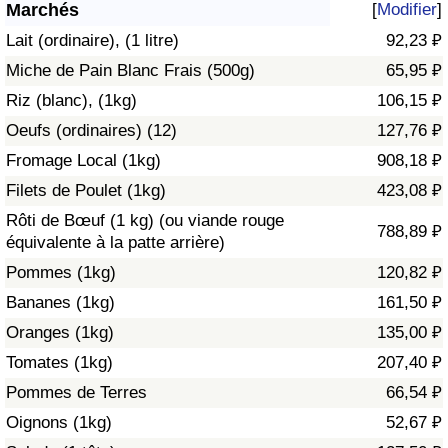
Marchés
[
Modifier
]
Soins de santé
Lait (ordinaire), (1 litre)
92,23 ₽
Miche de Pain Blanc Frais (500g)
65,95 ₽
Indice des soins de santé (Actuel)
Riz (blanc), (1kg)
106,15 ₽
Oeufs (ordinaires) (12)
127,76 ₽
Indice des soins de santé
Fromage Local (1kg)
908,18 ₽
Indice des soins de santé par Pays
Filets de Poulet (1kg)
423,08 ₽
Rôti de Bœuf (1 kg) (ou viande rouge
788,89 ₽
Pollution
équivalente à la patte arrière)
Pommes (1kg)
120,82 ₽
Indice de Pollution (Actuel)
Bananes (1kg)
161,50 ₽
Oranges (1kg)
135,00 ₽
Indice de pollution
Tomates (1kg)
207,40 ₽
Indice de Pollution par Pays
Pommes de Terres
66,54 ₽
Oignons (1kg)
52,67 ₽
Trafic