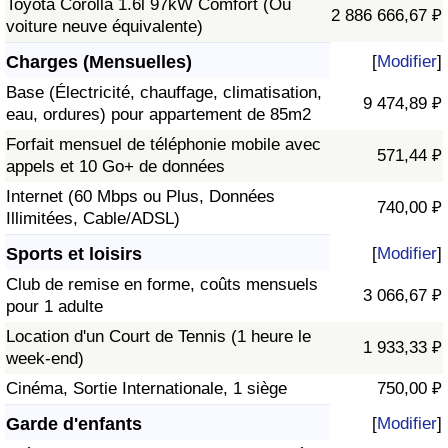
Toyota Corolla 1.6l 97kW Comfort (Ou
2 886 666,67 ₽
voiture neuve équivalente)
Charges (Mensuelles)
[
Modifier
]
Base (Électricité, chauffage, climatisation,
9 474,89 ₽
eau, ordures) pour appartement de 85m2
Forfait mensuel de téléphonie mobile avec
571,44 ₽
appels et 10 Go+ de données
Internet (60 Mbps ou Plus, Données
740,00 ₽
Illimitées, Cable/ADSL)
Sports et loisirs
[
Modifier
]
Club de remise en forme, coûts mensuels
3 066,67 ₽
pour 1 adulte
Location d'un Court de Tennis (1 heure le
1 933,33 ₽
week-end)
Cinéma, Sortie Internationale, 1 siège
750,00 ₽
Garde d'enfants
[
Modifier
]