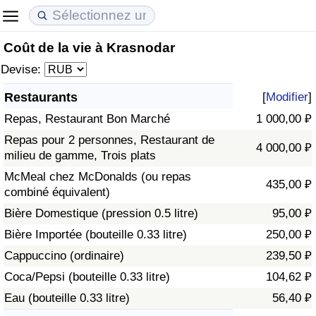
Coût de la vie à Krasnodar
Coût de la vie
Prix de l'immobilier
Qualité de Vie
Devise:
Indice du Coût de la Vie (Actuel)
Indice des Prix de l'immobilier (Actuel)
Indice de Qualité de Vie
Restaurants
[
Modifier
]
Repas, Restaurant Bon Marché
1 000,00 ₽
Indice du Coût de la Vie
Indice des Prix de l'immobilier
Indice de Qualité de Vie (Actuel)
Repas pour 2 personnes, Restaurant de
4 000,00 ₽
milieu de gamme, Trois plats
Indice du coût de la vie par pays
Indice des Prix de l'immobilier par Pays
Indice de qualité de vie par pays
McMeal chez McDonalds (ou repas
435,00 ₽
combiné équivalent)
à Akaba
Criminalité
Bière Domestique (pression 0.5 litre)
95,00 ₽
Indice de Criminalité (Actuel)
Bière Importée (bouteille 0.33 litre)
250,00 ₽
Cappuccino (ordinaire)
239,50 ₽
Indice de Criminalité
Coca/Pepsi (bouteille 0.33 litre)
104,62 ₽
Eau (bouteille 0.33 litre)
56,40 ₽
Indice de criminalité par pays