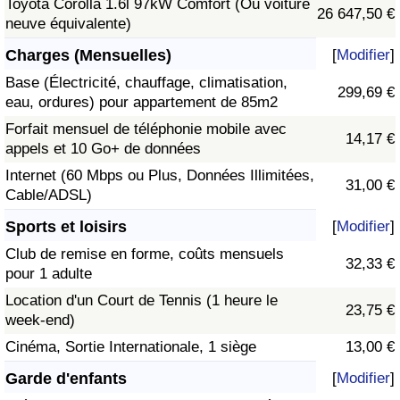
Toyota Corolla 1.6l 97kW Comfort (Ou voiture
26 647,50 €
neuve équivalente)
Charges (Mensuelles)
[
Modifier
]
Base (Électricité, chauffage, climatisation,
299,69 €
eau, ordures) pour appartement de 85m2
Forfait mensuel de téléphonie mobile avec
14,17 €
appels et 10 Go+ de données
Internet (60 Mbps ou Plus, Données Illimitées,
31,00 €
Cable/ADSL)
Sports et loisirs
[
Modifier
]
Club de remise en forme, coûts mensuels
32,33 €
pour 1 adulte
Location d'un Court de Tennis (1 heure le
23,75 €
week-end)
Cinéma, Sortie Internationale, 1 siège
13,00 €
Garde d'enfants
[
Modifier
]