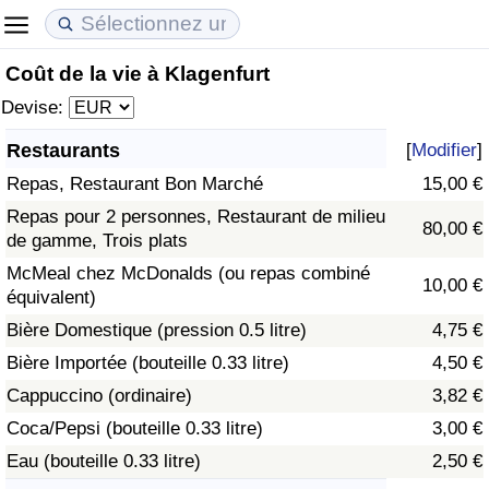
Coût de la vie à Klagenfurt
Coût de la vie
Prix de l'immobilier
Qualité de Vie
Devise:
Indice du Coût de la Vie (Actuel)
Indice des Prix de l'immobilier (Actuel)
Indice de Qualité de Vie
Restaurants
[
Modifier
]
Repas, Restaurant Bon Marché
15,00 €
Indice du Coût de la Vie
Indice des Prix de l'immobilier
Indice de Qualité de Vie (Actuel)
Repas pour 2 personnes, Restaurant de milieu
80,00 €
de gamme, Trois plats
Indice du coût de la vie par pays
Indice des Prix de l'immobilier par Pays
Indice de qualité de vie par pays
McMeal chez McDonalds (ou repas combiné
10,00 €
équivalent)
à Akaba
Criminalité
Bière Domestique (pression 0.5 litre)
4,75 €
Indice de Criminalité (Actuel)
Bière Importée (bouteille 0.33 litre)
4,50 €
Cappuccino (ordinaire)
3,82 €
Indice de Criminalité
Coca/Pepsi (bouteille 0.33 litre)
3,00 €
Eau (bouteille 0.33 litre)
2,50 €
Indice de criminalité par pays