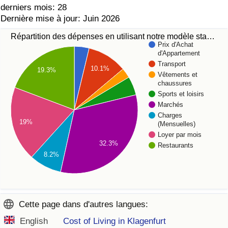
derniers mois: 28
Dernière mise à jour: Juin 2026
Répartition des dépenses en utilisant notre modèle sta…
Prix d'Achat
d'Appartement
Transport
10.1%
19.3%
Vêtements et
chaussures
Sports et loisirs
Marchés
Charges
19%
(Mensuelles)
Loyer par mois
32.3%
Restaurants
8.2%
Cette page dans d'autres langues:
English
Cost of Living in Klagenfurt