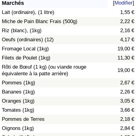
Marchés
[
Modifier
]
Soins de santé
Lait (ordinaire), (1 litre)
1,55 €
Miche de Pain Blanc Frais (500g)
2,22 €
Indice des soins de santé (Actuel)
Riz (blanc), (1kg)
2,16 €
Oeufs (ordinaires) (12)
4,17 €
Indice des soins de santé
Fromage Local (1kg)
19,00 €
Indice des soins de santé par Pays
Filets de Poulet (1kg)
11,30 €
Rôti de Bœuf (1 kg) (ou viande rouge
19,00 €
Pollution
équivalente à la patte arrière)
Pommes (1kg)
2,67 €
Indice de Pollution (Actuel)
Bananes (1kg)
2,26 €
Oranges (1kg)
3,05 €
Indice de pollution
Tomates (1kg)
3,66 €
Indice de Pollution par Pays
Pommes de Terres
2,18 €
Oignons (1kg)
2,84 €
Trafic