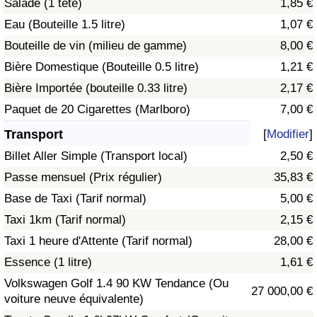
Salade (1 tête)
1,85 €
Eau (Bouteille 1.5 litre)
1,07 €
Indice de Trafic
Bouteille de vin (milieu de gamme)
8,00 €
Bière Domestique (Bouteille 0.5 litre)
1,21 €
Indice de Trafic (Actuel)
Bière Importée (bouteille 0.33 litre)
2,17 €
Indice de Trafic par Pays
Paquet de 20 Cigarettes (Marlboro)
7,00 €
Transport
[
Modifier
]
Billet Aller Simple (Transport local)
2,50 €
Passe mensuel (Prix régulier)
35,83 €
Base de Taxi (Tarif normal)
5,00 €
Taxi 1km (Tarif normal)
2,15 €
Taxi 1 heure d'Attente (Tarif normal)
28,00 €
Essence (1 litre)
1,61 €
Volkswagen Golf 1.4 90 KW Tendance (Ou
27 000,00 €
voiture neuve équivalente)