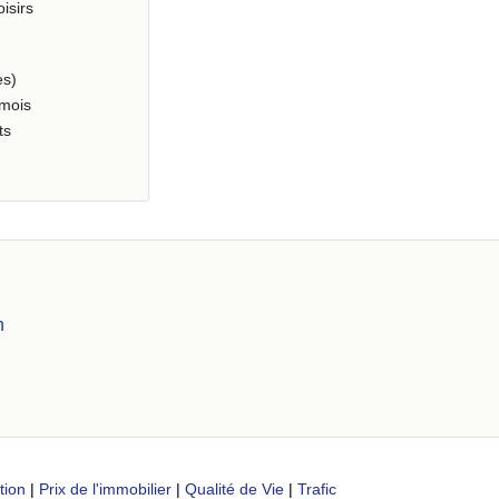
oisirs
es)
 mois
ts
n
tion
|
Prix de l'immobilier
|
Qualité de Vie
|
Trafic