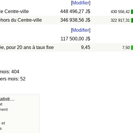
[
Modifier
]
e Centre-ville
448 496,27 J$
430 556,42
hors du Centre-ville
346 938,56 J$
322 917,31
[
Modifier
]
117 500,00 J$
e, pour 20 ans à taux fixe
9,45
7,50
mois: 404
iers mois: 52
atisti…
at
ment
 et
s