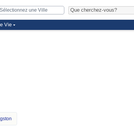
de Vie
ngston