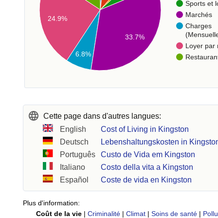
Sports et l
Marchés
24.9%
Charges
(Mensuell
33.7%
Loyer par
6.8%
Restauran
Cette page dans d'autres langues:
English
Cost of Living in Kingston
Deutsch
Lebenshaltungskosten in Kingsto
Português
Custo de Vida em Kingston
Italiano
Costo della vita a Kingston
Español
Coste de vida en Kingston
Plus d'information:
Coût de la vie
|
Criminalité
|
Climat
|
Soins de santé
|
Pollu