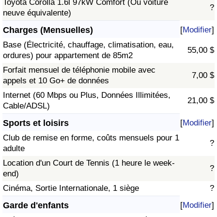
Toyota Corolla 1.6l 97kW Comfort (Ou voiture
?
neuve équivalente)
Charges (Mensuelles)
[
Modifier
]
Base (Électricité, chauffage, climatisation, eau,
55,00 $
ordures) pour appartement de 85m2
Forfait mensuel de téléphonie mobile avec
7,00 $
appels et 10 Go+ de données
Internet (60 Mbps ou Plus, Données Illimitées,
21,00 $
Cable/ADSL)
Sports et loisirs
[
Modifier
]
Club de remise en forme, coûts mensuels pour 1
?
adulte
Location d'un Court de Tennis (1 heure le week-
?
end)
Cinéma, Sortie Internationale, 1 siège
?
Garde d'enfants
[
Modifier
]