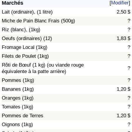
Marchés
[
Modifier
]
Soins de santé
Lait (ordinaire), (1 litre)
2,50 $
Miche de Pain Blanc Frais (500g)
?
Indice des soins de santé (Actuel)
Riz (blanc), (1kg)
?
Oeufs (ordinaires) (12)
1,83 $
Indice des soins de santé
Fromage Local (1kg)
?
Indice des soins de santé par Pays
Filets de Poulet (1kg)
?
Rôti de Bœuf (1 kg) (ou viande rouge
?
Pollution
équivalente à la patte arrière)
Pommes (1kg)
?
Indice de Pollution (Actuel)
Bananes (1kg)
1,20 $
Oranges (1kg)
?
Indice de pollution
Tomates (1kg)
?
Indice de Pollution par Pays
Pommes de Terres
1,20 $
Oignons (1kg)
?
Trafic