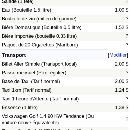
Salade (1 tête)
?
Eau (Bouteille 1.5 litre)
1,00 $
Indice de Trafic
Bouteille de vin (milieu de gamme)
?
Bière Domestique (Bouteille 0.5 litre)
1,52 $
Indice de Trafic (Actuel)
Bière Importée (bouteille 0.33 litre)
?
Indice de Trafic par Pays
Paquet de 20 Cigarettes (Marlboro)
?
Transport
[
Modifier
]
Billet Aller Simple (Transport local)
2,00 $
Passe mensuel (Prix régulier)
?
Base de Taxi (Tarif normal)
2,00 $
Taxi 1km (Tarif normal)
1,24 $
Taxi 1 heure d'Attente (Tarif normal)
?
Essence (1 litre)
1,38 $
Volkswagen Golf 1.4 90 KW Tendance (Ou
?
voiture neuve équivalente)