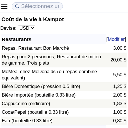
Coût de la vie à Kampot
Coût de la vie
Prix de l'immobilier
Qualité de Vie
Devise:
Indice du Coût de la Vie (Actuel)
Indice des Prix de l'immobilier (Actuel)
Indice de Qualité de Vie
Restaurants
[
Modifier
]
Repas, Restaurant Bon Marché
3,00 $
Indice du Coût de la Vie
Indice des Prix de l'immobilier
Indice de Qualité de Vie (Actuel)
Repas pour 2 personnes, Restaurant de milieu
20,00 $
de gamme, Trois plats
Indice du coût de la vie par pays
Indice des Prix de l'immobilier par Pays
Indice de qualité de vie par pays
McMeal chez McDonalds (ou repas combiné
5,50 $
équivalent)
à Akaba
Criminalité
Bière Domestique (pression 0.5 litre)
1,25 $
Indice de Criminalité (Actuel)
Bière Importée (bouteille 0.33 litre)
2,00 $
Cappuccino (ordinaire)
1,83 $
Indice de Criminalité
Coca/Pepsi (bouteille 0.33 litre)
1,00 $
Eau (bouteille 0.33 litre)
0,80 $
Indice de criminalité par pays