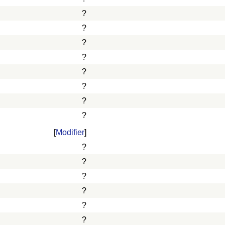
?
?
?
?
?
?
?
?
[
Modifier
]
?
?
?
?
?
?