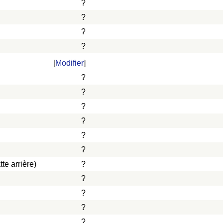
?
?
?
?
[
Modifier
]
?
?
?
?
?
?
te arrière)
?
?
?
?
?