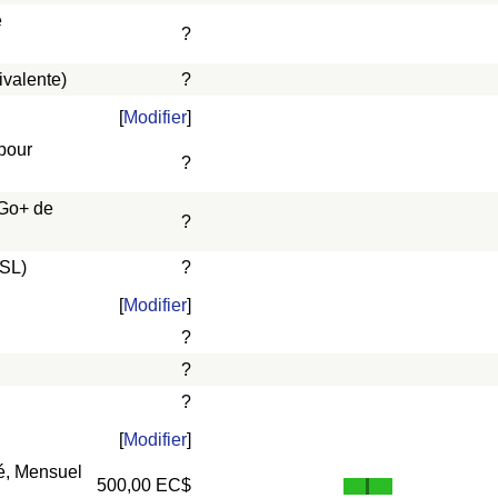
e
?
ivalente)
?
[
Modifier
]
 pour
?
 Go+ de
?
DSL)
?
[
Modifier
]
?
?
?
[
Modifier
]
vé, Mensuel
500,00 EC$