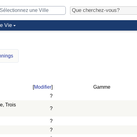
de Vie
nnings
[
Modifier
]
Gamme
?
, Trois
?
?
?