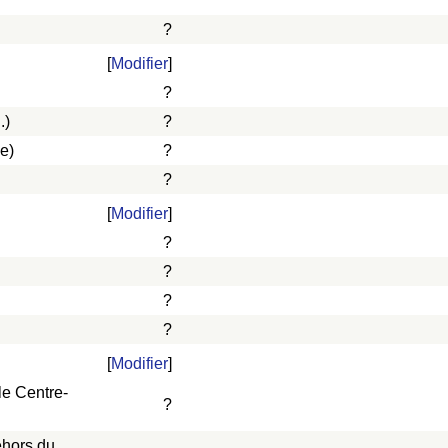
?
[
Modifier
]
?
.)
?
e)
?
?
[
Modifier
]
?
?
?
?
[
Modifier
]
le Centre-
?
ehors du