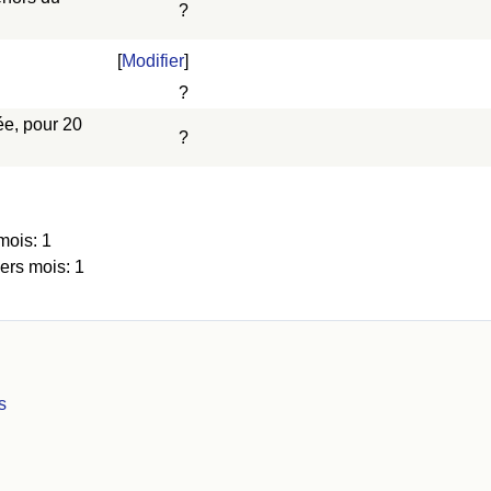
?
[
Modifier
]
?
ée, pour 20
?
mois: 1
ers mois: 1
s