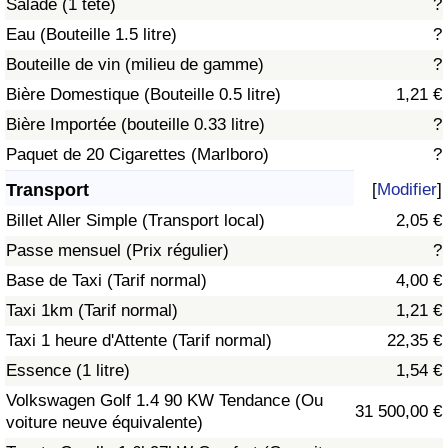
Salade (1 tête)
?
Eau (Bouteille 1.5 litre)
?
Indice de Trafic
Bouteille de vin (milieu de gamme)
?
Bière Domestique (Bouteille 0.5 litre)
1,21 €
Indice de Trafic (Actuel)
Bière Importée (bouteille 0.33 litre)
?
Indice de Trafic par Pays
Paquet de 20 Cigarettes (Marlboro)
?
Transport
[
Modifier
]
Billet Aller Simple (Transport local)
2,05 €
Passe mensuel (Prix régulier)
?
Base de Taxi (Tarif normal)
4,00 €
Taxi 1km (Tarif normal)
1,21 €
Taxi 1 heure d'Attente (Tarif normal)
22,35 €
Essence (1 litre)
1,54 €
Volkswagen Golf 1.4 90 KW Tendance (Ou
31 500,00 €
voiture neuve équivalente)