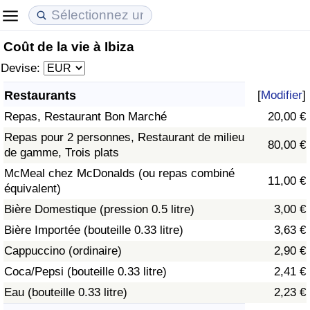
Coût de la vie à Ibiza
Coût de la vie
Prix de l'immobilier
Qualité de Vie
Devise:
Indice du Coût de la Vie (Actuel)
Indice des Prix de l'immobilier (Actuel)
Indice de Qualité de Vie
Restaurants
[
Modifier
]
Repas, Restaurant Bon Marché
20,00 €
Indice du Coût de la Vie
Indice des Prix de l'immobilier
Indice de Qualité de Vie (Actuel)
Repas pour 2 personnes, Restaurant de milieu
80,00 €
de gamme, Trois plats
Indice du coût de la vie par pays
Indice des Prix de l'immobilier par Pays
Indice de qualité de vie par pays
McMeal chez McDonalds (ou repas combiné
11,00 €
équivalent)
à Akaba
Criminalité
Bière Domestique (pression 0.5 litre)
3,00 €
Indice de Criminalité (Actuel)
Bière Importée (bouteille 0.33 litre)
3,63 €
Cappuccino (ordinaire)
2,90 €
Indice de Criminalité
Coca/Pepsi (bouteille 0.33 litre)
2,41 €
Eau (bouteille 0.33 litre)
2,23 €
Indice de criminalité par pays