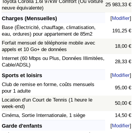
Toyota Corolla 1.6l 97kW Comfort (Ou voiture
25 983,33 €
neuve équivalente)
Charges (Mensuelles)
[
Modifier
]
Base (Électricité, chauffage, climatisation,
191,25 €
eau, ordures) pour appartement de 85m2
Forfait mensuel de téléphonie mobile avec
18,00 €
appels et 10 Go+ de données
Internet (60 Mbps ou Plus, Données Illimitées,
28,33 €
Cable/ADSL)
Sports et loisirs
[
Modifier
]
Club de remise en forme, coûts mensuels
95,00 €
pour 1 adulte
Location d'un Court de Tennis (1 heure le
50,00 €
week-end)
Cinéma, Sortie Internationale, 1 siège
14,50 €
Garde d'enfants
[
Modifier
]