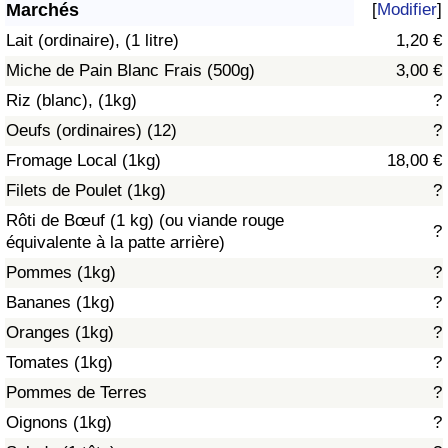
Marchés
[
Modifier
]
Soins de santé
Lait (ordinaire), (1 litre)
1,20 €
Miche de Pain Blanc Frais (500g)
3,00 €
Indice des soins de santé (Actuel)
Riz (blanc), (1kg)
?
Oeufs (ordinaires) (12)
?
Indice des soins de santé
Fromage Local (1kg)
18,00 €
Indice des soins de santé par Pays
Filets de Poulet (1kg)
?
Rôti de Bœuf (1 kg) (ou viande rouge
?
Pollution
équivalente à la patte arrière)
Pommes (1kg)
?
Indice de Pollution (Actuel)
Bananes (1kg)
?
Oranges (1kg)
?
Indice de pollution
Tomates (1kg)
?
Indice de Pollution par Pays
Pommes de Terres
?
Oignons (1kg)
?
Trafic