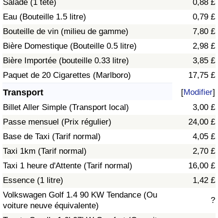
Salade (1 tête)
0,88 £
Eau (Bouteille 1.5 litre)
0,79 £
Indice de Trafic
Bouteille de vin (milieu de gamme)
7,80 £
Bière Domestique (Bouteille 0.5 litre)
2,98 £
Indice de Trafic (Actuel)
Bière Importée (bouteille 0.33 litre)
3,85 £
Indice de Trafic par Pays
Paquet de 20 Cigarettes (Marlboro)
17,75 £
Transport
[
Modifier
]
Billet Aller Simple (Transport local)
3,00 £
Passe mensuel (Prix régulier)
24,00 £
Base de Taxi (Tarif normal)
4,05 £
Taxi 1km (Tarif normal)
2,70 £
Taxi 1 heure d'Attente (Tarif normal)
16,00 £
Essence (1 litre)
1,42 £
Volkswagen Golf 1.4 90 KW Tendance (Ou
?
voiture neuve équivalente)