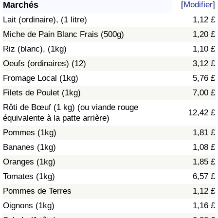
Marchés
[
Modifier
]
Soins de santé
Lait (ordinaire), (1 litre)
1,12 £
Miche de Pain Blanc Frais (500g)
1,20 £
Indice des soins de santé (Actuel)
Riz (blanc), (1kg)
1,10 £
Oeufs (ordinaires) (12)
3,12 £
Indice des soins de santé
Fromage Local (1kg)
5,76 £
Indice des soins de santé par Pays
Filets de Poulet (1kg)
7,00 £
Rôti de Bœuf (1 kg) (ou viande rouge
12,42 £
Pollution
équivalente à la patte arrière)
Pommes (1kg)
1,81 £
Indice de Pollution (Actuel)
Bananes (1kg)
1,08 £
Oranges (1kg)
1,85 £
Indice de pollution
Tomates (1kg)
6,57 £
Indice de Pollution par Pays
Pommes de Terres
1,12 £
Oignons (1kg)
1,16 £
Trafic