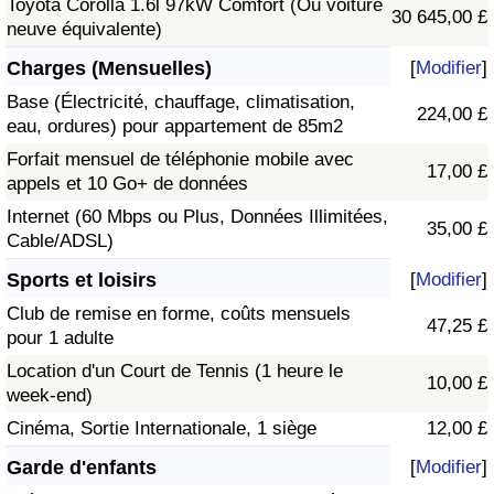
Toyota Corolla 1.6l 97kW Comfort (Ou voiture
30 645,00 £
neuve équivalente)
Charges (Mensuelles)
[
Modifier
]
Base (Électricité, chauffage, climatisation,
224,00 £
eau, ordures) pour appartement de 85m2
Forfait mensuel de téléphonie mobile avec
17,00 £
appels et 10 Go+ de données
Internet (60 Mbps ou Plus, Données Illimitées,
35,00 £
Cable/ADSL)
Sports et loisirs
[
Modifier
]
Club de remise en forme, coûts mensuels
47,25 £
pour 1 adulte
Location d'un Court de Tennis (1 heure le
10,00 £
week-end)
Cinéma, Sortie Internationale, 1 siège
12,00 £
Garde d'enfants
[
Modifier
]