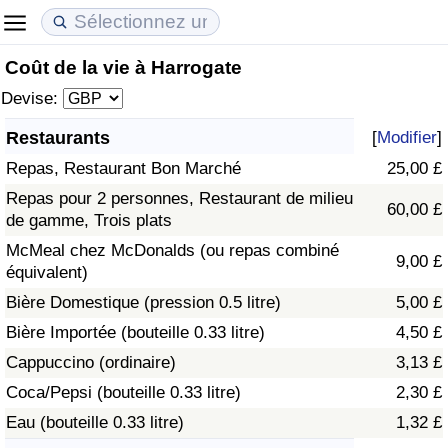
Coût de la vie à Harrogate
Coût de la vie
Prix de l'immobilier
Qualité de Vie
Devise:
Indice du Coût de la Vie (Actuel)
Indice des Prix de l'immobilier (Actuel)
Indice de Qualité de Vie
Restaurants
[
Modifier
]
Repas, Restaurant Bon Marché
25,00 £
Indice du Coût de la Vie
Indice des Prix de l'immobilier
Indice de Qualité de Vie (Actuel)
Repas pour 2 personnes, Restaurant de milieu
60,00 £
de gamme, Trois plats
Indice du coût de la vie par pays
Indice des Prix de l'immobilier par Pays
Indice de qualité de vie par pays
McMeal chez McDonalds (ou repas combiné
9,00 £
équivalent)
à Akaba
Criminalité
Bière Domestique (pression 0.5 litre)
5,00 £
Indice de Criminalité (Actuel)
Bière Importée (bouteille 0.33 litre)
4,50 £
Cappuccino (ordinaire)
3,13 £
Indice de Criminalité
Coca/Pepsi (bouteille 0.33 litre)
2,30 £
Eau (bouteille 0.33 litre)
1,32 £
Indice de criminalité par pays