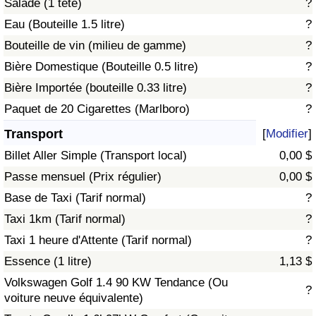
Salade (1 tête)
?
Eau (Bouteille 1.5 litre)
?
Indice de Trafic
Bouteille de vin (milieu de gamme)
?
Bière Domestique (Bouteille 0.5 litre)
?
Indice de Trafic (Actuel)
Bière Importée (bouteille 0.33 litre)
?
Indice de Trafic par Pays
Paquet de 20 Cigarettes (Marlboro)
?
Transport
[
Modifier
]
Billet Aller Simple (Transport local)
0,00 $
Passe mensuel (Prix régulier)
0,00 $
Base de Taxi (Tarif normal)
?
Taxi 1km (Tarif normal)
?
Taxi 1 heure d'Attente (Tarif normal)
?
Essence (1 litre)
1,13 $
Volkswagen Golf 1.4 90 KW Tendance (Ou
?
voiture neuve équivalente)