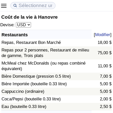
Coût de la vie à Hanovre
Coût de la vie
Prix de l'immobilier
Qualité de Vie
Devise:
Indice du Coût de la Vie (Actuel)
Indice des Prix de l'immobilier (Actuel)
Indice de Qualité de Vie
Restaurants
[
Modifier
]
Repas, Restaurant Bon Marché
18,00 $
Indice du Coût de la Vie
Indice des Prix de l'immobilier
Indice de Qualité de Vie (Actuel)
Repas pour 2 personnes, Restaurant de milieu
75,00 $
de gamme, Trois plats
Indice du coût de la vie par pays
Indice des Prix de l'immobilier par Pays
Indice de qualité de vie par pays
McMeal chez McDonalds (ou repas combiné
11,00 $
équivalent)
à Akaba
Criminalité
Bière Domestique (pression 0.5 litre)
7,00 $
Indice de Criminalité (Actuel)
Bière Importée (bouteille 0.33 litre)
5,00 $
Cappuccino (ordinaire)
5,00 $
Indice de Criminalité
Coca/Pepsi (bouteille 0.33 litre)
2,00 $
Eau (bouteille 0.33 litre)
2,50 $
Indice de criminalité par pays