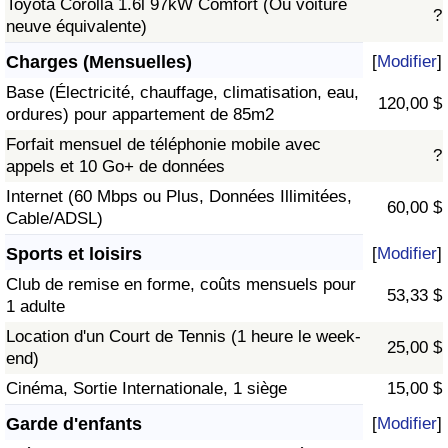
Toyota Corolla 1.6l 97kW Comfort (Ou voiture
?
neuve équivalente)
Charges (Mensuelles)
[
Modifier
]
Base (Électricité, chauffage, climatisation, eau,
120,00 $
ordures) pour appartement de 85m2
Forfait mensuel de téléphonie mobile avec
?
appels et 10 Go+ de données
Internet (60 Mbps ou Plus, Données Illimitées,
60,00 $
Cable/ADSL)
Sports et loisirs
[
Modifier
]
Club de remise en forme, coûts mensuels pour
53,33 $
1 adulte
Location d'un Court de Tennis (1 heure le week-
25,00 $
end)
Cinéma, Sortie Internationale, 1 siège
15,00 $
Garde d'enfants
[
Modifier
]