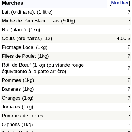
Marchés
[
Modifier
]
Soins de santé
Lait (ordinaire), (1 litre)
?
Miche de Pain Blanc Frais (500g)
?
Indice des soins de santé (Actuel)
Riz (blanc), (1kg)
?
Oeufs (ordinaires) (12)
4,00 $
Indice des soins de santé
Fromage Local (1kg)
?
Indice des soins de santé par Pays
Filets de Poulet (1kg)
?
Rôti de Bœuf (1 kg) (ou viande rouge
?
Pollution
équivalente à la patte arrière)
Pommes (1kg)
?
Indice de Pollution (Actuel)
Bananes (1kg)
?
Oranges (1kg)
?
Indice de pollution
Tomates (1kg)
?
Indice de Pollution par Pays
Pommes de Terres
?
Oignons (1kg)
?
Trafic