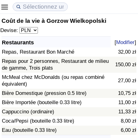
Coût de la vie à Gorzow Wielkopolski
Coût de la vie
Prix de l'immobilier
Qualité de Vie
Devise:
Indice du Coût de la Vie (Actuel)
Indice des Prix de l'immobilier (Actuel)
Indice de Qualité de Vie
Restaurants
[
Modifier
]
Repas, Restaurant Bon Marché
32,00 zł
Indice du Coût de la Vie
Indice des Prix de l'immobilier
Indice de Qualité de Vie (Actuel)
Repas pour 2 personnes, Restaurant de milieu
150,00 zł
de gamme, Trois plats
Indice du coût de la vie par pays
Indice des Prix de l'immobilier par Pays
Indice de qualité de vie par pays
McMeal chez McDonalds (ou repas combiné
27,00 zł
équivalent)
à Akaba
Criminalité
Bière Domestique (pression 0.5 litre)
10,75 zł
Indice de Criminalité (Actuel)
Bière Importée (bouteille 0.33 litre)
11,00 zł
Cappuccino (ordinaire)
11,33 zł
Indice de Criminalité
Coca/Pepsi (bouteille 0.33 litre)
8,00 zł
Eau (bouteille 0.33 litre)
6,00 zł
Indice de criminalité par pays