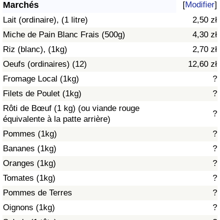
Marchés
[
Modifier
]
Soins de santé
Lait (ordinaire), (1 litre)
2,50 zł
Miche de Pain Blanc Frais (500g)
4,30 zł
Indice des soins de santé (Actuel)
Riz (blanc), (1kg)
2,70 zł
Oeufs (ordinaires) (12)
12,60 zł
Indice des soins de santé
Fromage Local (1kg)
?
Indice des soins de santé par Pays
Filets de Poulet (1kg)
?
Rôti de Bœuf (1 kg) (ou viande rouge
?
Pollution
équivalente à la patte arrière)
Pommes (1kg)
?
Indice de Pollution (Actuel)
Bananes (1kg)
?
Oranges (1kg)
?
Indice de pollution
Tomates (1kg)
?
Indice de Pollution par Pays
Pommes de Terres
?
Oignons (1kg)
?
Trafic