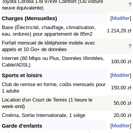
Toyota Corolla 1.6l 97kW Comfort (Ou voiture
?
neuve équivalente)
Charges (Mensuelles)
[
Modifier
]
Base (Électricité, chauffage, climatisation,
1 214,29 zł
eau, ordures) pour appartement de 85m2
Forfait mensuel de téléphonie mobile avec
?
appels et 10 Go+ de données
Internet (60 Mbps ou Plus, Données Illimitées,
100,00 zł
Cable/ADSL)
Sports et loisirs
[
Modifier
]
Club de remise en forme, coûts mensuels pour
150,00 zł
1 adulte
Location d'un Court de Tennis (1 heure le
50,00 zł
week-end)
Cinéma, Sortie Internationale, 1 siège
20,00 zł
Garde d'enfants
[
Modifier
]