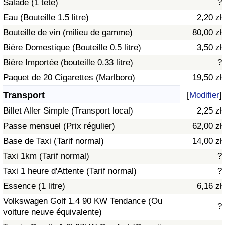
Salade (1 tête)
?
Eau (Bouteille 1.5 litre)
2,20 zł
Indice de Trafic
Bouteille de vin (milieu de gamme)
80,00 zł
Bière Domestique (Bouteille 0.5 litre)
3,50 zł
Indice de Trafic (Actuel)
Bière Importée (bouteille 0.33 litre)
?
Indice de Trafic par Pays
Paquet de 20 Cigarettes (Marlboro)
19,50 zł
Transport
[
Modifier
]
Billet Aller Simple (Transport local)
2,25 zł
Passe mensuel (Prix régulier)
62,00 zł
Base de Taxi (Tarif normal)
14,00 zł
Taxi 1km (Tarif normal)
?
Taxi 1 heure d'Attente (Tarif normal)
?
Essence (1 litre)
6,16 zł
Volkswagen Golf 1.4 90 KW Tendance (Ou
?
voiture neuve équivalente)