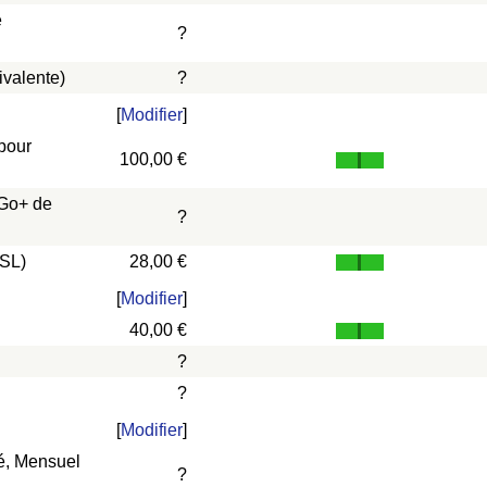
e
?
ivalente)
?
[
Modifier
]
 pour
100,00 €
 Go+ de
?
DSL)
28,00 €
[
Modifier
]
40,00 €
?
?
[
Modifier
]
vé, Mensuel
?