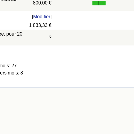
800,00 €
[
Modifier
]
1 833,33 €
ée, pour 20
?
mois: 27
ers mois: 8