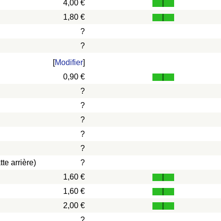
4,00 €
1,80 €
?
?
[
Modifier
]
0,90 €
?
?
?
?
?
te arrière)
?
1,60 €
1,60 €
2,00 €
?