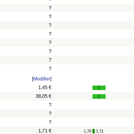
?
?
?
?
?
?
?
?
[
Modifier
]
1,45 €
38,05 €
?
?
?
1,71 €
1,70
1,71
-