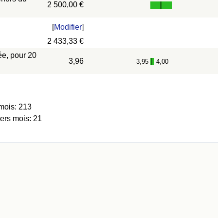
2 500,00 €
[
Modifier
]
2 433,33 €
ée, pour 20
3,96
3,95
4,00
-
mois: 213
iers mois: 21