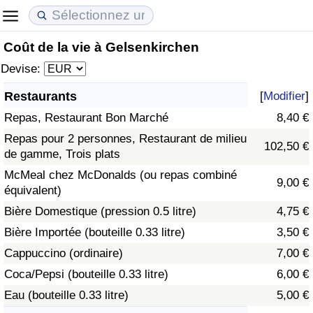
Coût de la vie à Gelsenkirchen
Coût de la vie
Prix de l'immobilier
Qualité de Vie
Devise:
Indice du Coût de la Vie (Actuel)
Indice des Prix de l'immobilier (Actuel)
Indice de Qualité de Vie
Restaurants
[
Modifier
]
Repas, Restaurant Bon Marché
8,40 €
Indice du Coût de la Vie
Indice des Prix de l'immobilier
Indice de Qualité de Vie (Actuel)
Repas pour 2 personnes, Restaurant de milieu
102,50 €
de gamme, Trois plats
Indice du coût de la vie par pays
Indice des Prix de l'immobilier par Pays
Indice de qualité de vie par pays
McMeal chez McDonalds (ou repas combiné
9,00 €
équivalent)
à Akaba
Criminalité
Bière Domestique (pression 0.5 litre)
4,75 €
Indice de Criminalité (Actuel)
Bière Importée (bouteille 0.33 litre)
3,50 €
Cappuccino (ordinaire)
7,00 €
Indice de Criminalité
Coca/Pepsi (bouteille 0.33 litre)
6,00 €
Eau (bouteille 0.33 litre)
5,00 €
Indice de criminalité par pays