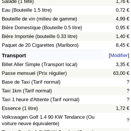
Salade (1 tête)
1,76 €
Eau (Bouteille 1.5 litre)
0,72 €
Indice de Trafic
Bouteille de vin (milieu de gamme)
4,99 €
Bière Domestique (Bouteille 0.5 litre)
0,95 €
Indice de Trafic (Actuel)
Bière Importée (bouteille 0.33 litre)
1,40 €
Indice de Trafic par Pays
Paquet de 20 Cigarettes (Marlboro)
8,45 €
Transport
[
Modifier
]
Billet Aller Simple (Transport local)
3,35 €
Passe mensuel (Prix régulier)
63,00 €
Base de Taxi (Tarif normal)
?
Taxi 1km (Tarif normal)
?
Taxi 1 heure d'Attente (Tarif normal)
?
Essence (1 litre)
1,72 €
Volkswagen Golf 1.4 90 KW Tendance (Ou
?
voiture neuve équivalente)