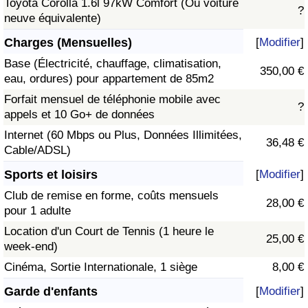
Toyota Corolla 1.6l 97kW Comfort (Ou voiture
?
neuve équivalente)
Charges (Mensuelles)
[
Modifier
]
Base (Électricité, chauffage, climatisation,
350,00 €
eau, ordures) pour appartement de 85m2
Forfait mensuel de téléphonie mobile avec
?
appels et 10 Go+ de données
Internet (60 Mbps ou Plus, Données Illimitées,
36,48 €
Cable/ADSL)
Sports et loisirs
[
Modifier
]
Club de remise en forme, coûts mensuels
28,00 €
pour 1 adulte
Location d'un Court de Tennis (1 heure le
25,00 €
week-end)
Cinéma, Sortie Internationale, 1 siège
8,00 €
Garde d'enfants
[
Modifier
]