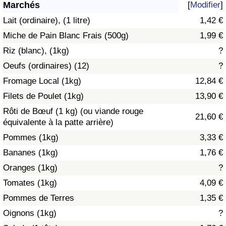
Marchés
[
Modifier
]
Soins de santé
Lait (ordinaire), (1 litre)
1,42 €
Miche de Pain Blanc Frais (500g)
1,99 €
Indice des soins de santé (Actuel)
Riz (blanc), (1kg)
?
Oeufs (ordinaires) (12)
?
Indice des soins de santé
Fromage Local (1kg)
12,84 €
Indice des soins de santé par Pays
Filets de Poulet (1kg)
13,90 €
Rôti de Bœuf (1 kg) (ou viande rouge
21,60 €
Pollution
équivalente à la patte arrière)
Pommes (1kg)
3,33 €
Indice de Pollution (Actuel)
Bananes (1kg)
1,76 €
Oranges (1kg)
?
Indice de pollution
Tomates (1kg)
4,09 €
Indice de Pollution par Pays
Pommes de Terres
1,35 €
Oignons (1kg)
?
Trafic